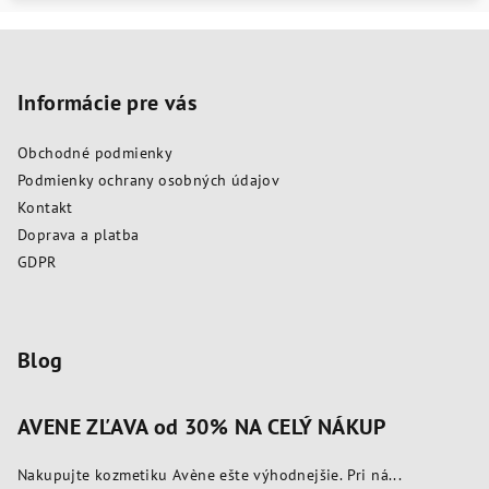
Z
á
p
Informácie pre vás
ä
Obchodné podmienky
t
Podmienky ochrany osobných údajov
i
Kontakt
e
Doprava a platba
GDPR
Blog
AVENE ZĽAVA od 30% NA CELÝ NÁKUP
Nakupujte kozmetiku Avène ešte výhodnejšie. Pri ná...