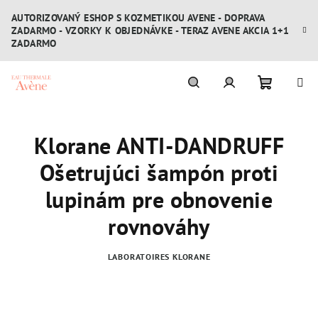
Prejsť
AUTORIZOVANÝ ESHOP S KOZMETIKOU AVENE - DOPRAVA
na
ZADARMO - VZORKY K OBJEDNÁVKE - TERAZ AVENE AKCIA 1+1
obsah
ZADARMO
Nákupn
Hľadať
Prihlásenie
Klorane ANTI-DANDRUFF
košík
Ošetrujúci šampón proti
lupinám pre obnovenie
rovnováhy
LABORATOIRES KLORANE