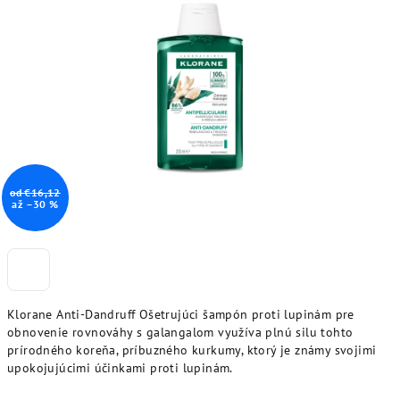
od €16,12
až –30 %
Klorane Anti-Dandruff Ošetrujúci šampón proti lupinám pre
obnovenie rovnováhy s galangalom využíva plnú silu tohto
prírodného koreňa, príbuzného kurkumy, ktorý je známy svojimi
upokojujúcimi účinkami proti lupinám.