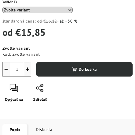
VARIANT:
štandardná cena:
od €16,12
až –30 %
od
€15,85
Jednotková
Zvoľte variant
cena:
Kód:
Zvoľte variant
−
+
Do košíka
Opýtať sa
Zdieľať
Popis
Diskusia