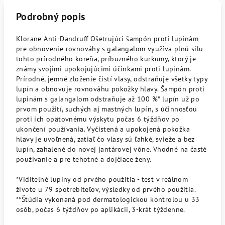
Podrobný popis
Klorane Anti-Dandruff Ošetrujúci šampón proti lupinám
pre obnovenie rovnováhy s galangalom využíva plnú silu
tohto prírodného koreňa, príbuzného kurkumy, ktorý je
známy svojimi upokojujúcimi účinkami proti lupinám.
Prírodné, jemné zloženie čistí vlasy, odstraňuje všetky typy
lupín a obnovuje rovnováhu pokožky hlavy. Šampón proti
lupinám s galangalom odstraňuje až 100 %* lupín už po
prvom použití, suchých aj mastných lupín, s účinnosťou
proti ich opätovnému výskytu počas 6 týždňov po
ukončení používania. Vyčistená a upokojená pokožka
hlavy je uvoľnená, zatiaľ čo vlasy sú ľahké, svieže a bez
lupín, zahalené do novej jantárovej vône. Vhodné na časté
používanie a pre tehotné a dojčiace ženy.
*Viditeľné lupiny od prvého použitia - test v reálnom
živote u 79 spotrebiteľov, výsledky od prvého použitia.
**Štúdia vykonaná pod dermatologickou kontrolou u 33
osôb, počas 6 týždňov po aplikácii, 3-krát týždenne.