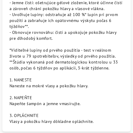
- Jemne čistí: ošetrujúce gélové zloženie, ktoré účinne čistí
a zároveň chráni pokožku hlavy a vlasové vlákna.
- Uvoľňuje lupiny: odstraňuje až 100 %* lupín pri prvom
použití a zabraňuje ich opätovnému výskytu počas 6
týždňov**.
- Obnovuje rovnováhu: čistí a upokojuje pokožku hlavy
pre dlhodobý komfort.
*Viditeľné lupiny od prvého použitia - test v reálnom
živote u 79 spotrebiteľov, výsledky od prvého použitia.
**Štúdia vykonaná pod dermatologickou kontrolou u 33
osôb, počas 6 týždňov po aplikácii, 3-krát týždenne.
1. NANESTE
Naneste na mokré vlasy a pokožku hlavy.
2. NAPEŇTE
Napeňte šampón a jemne vmasírujte.
3. OPLÁCHNITE
Vlasy a pokožku hlavy dôkladne opláchnite.