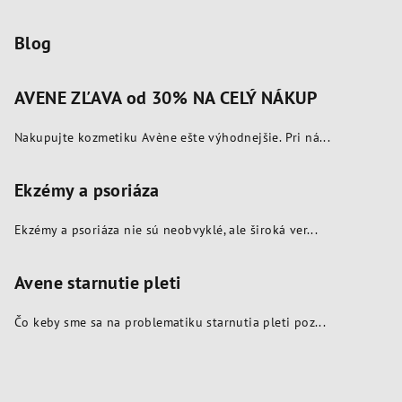
y
v
Blog
ý
p
AVENE ZĽAVA od 30% NA CELÝ NÁKUP
i
s
Nakupujte kozmetiku Avène ešte výhodnejšie. Pri ná...
u
Ekzémy a psoriáza
Ekzémy a psoriáza nie sú neobvyklé, ale široká ver...
Avene starnutie pleti
Čo keby sme sa na problematiku starnutia pleti poz...