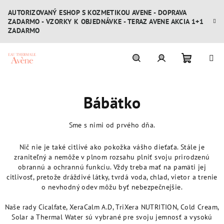
Prejsť
AUTORIZOVANÝ ESHOP S KOZMETIKOU AVENE - DOPRAVA
na
ZADARMO - VZORKY K OBJEDNÁVKE - TERAZ AVENE AKCIA 1+1
obsah
ZADARMO
Nákupn
Hľadať
Prihlásenie
Bábätko
košík
Sme s nimi od prvého dňa.
Nič nie je také citlivé ako pokožka vášho dieťaťa. Stále je
zraniteľný a nemôže v plnom rozsahu plniť svoju prirodzenú
obrannú a ochrannú funkciu. Vždy treba mať na pamäti jej
citlivosť, pretože dráždivé látky, tvrdá voda, chlad, vietor a trenie
o nevhodný odev môžu byť nebezpečnejšie.
Naše rady Cicalfate, XeraCalm A.D, TriXera NUTRITION, Cold Cream,
Solar a Thermal Water sú vybrané pre svoju jemnosť a vysokú