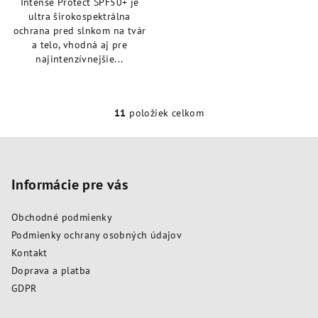
Intense Protect SPF50+ je
ultra širokospektrálna
ochrana pred slnkom na tvár
a telo, vhodná aj pre
najintenzívnejšie...
11
položiek celkom
O
v
Z
l
á
á
p
Informácie pre vás
d
a
ä
c
Obchodné podmienky
t
i
Podmienky ochrany osobných údajov
i
e
Kontakt
e
p
Doprava a platba
r
GDPR
v
k