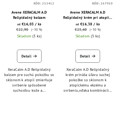
KÓD:
252412
KÓD:
267910
Avene XERACALM A.D
Avene XERACALM A.D
Relipidačný balzam
Relipidačný krém pri atopii a
suchej koži sprevádzanej
€16,03
/ ks
€16,38
/ ks
od
od
svrbením
€22,90
€23,40
(–30 %)
(–30 %)
Skladom
(3 ks)
Skladom
(3 ks)
Detail
Detail
XeraCalm A.D Relipidačný
XeraCalm A.D Relipidačný
balzam pre suchú pokožku so
krém prináša úľavu suchej
sklonom k atopii zmierňuje
pokožke so sklonom k
svrbenie spôsobené
atopickému ekzému a
suchosťou kože a...
svrbeniu,vďaka kombinácii...