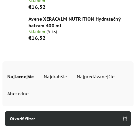
Skladom
€16,52
Avene XERACALM NUTRITION Hydratačný
balzam 400 ml
Skladom
(5 ks)
€16,52
R
a
Najlacnejšie
Najdrahšie
Najpredávanejšie
d
e
Abecedne
n
i
e
Otvoriť filter
p
V
r