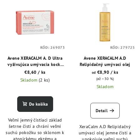
ý
o
p
d
i
u
s
k
p
t
KÓD:
269073
KÓD:
279725
r
o
o
Avene XERACALM A. D Ultra
Avene XERACALM A.D
v
vyživujúca umývacia kocka
Relipidačný umývací olej
d
100 g
€8,60
/ ks
€8,90
/ ks
od
u
(až –30 %)
Skladom
(2 ks)
k
Skladom
t
o
Do košíka
v
Detail
Veľmi jemný čistiaci základ
šetrne čistí a chráni veľmi
XeraCalm A.D Relipidačný
suchú pokožku so sklonom k
umývací olej jemne čistí a
atopickému ekzému a
upokojuje veľmi suchú