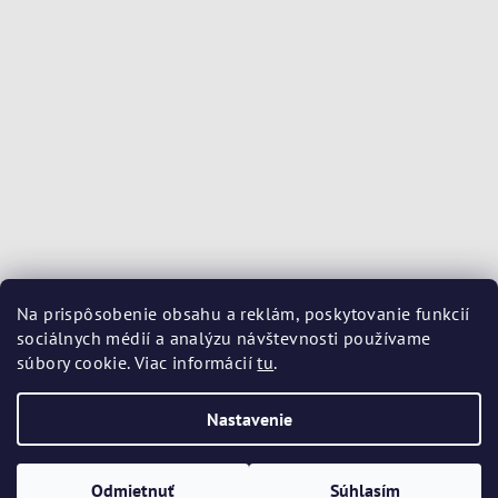
Na prispôsobenie obsahu a reklám, poskytovanie funkcií
sociálnych médií a analýzu návštevnosti používame
súbory cookie. Viac informácií
tu
.
Nastavenie
Copyright 2026
Kozmetika Avene
. Všetky práva vyhradené.
Upraviť nastavenie cookies
Odmietnuť
Súhlasím