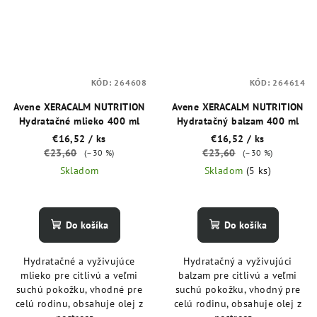
KÓD:
264608
KÓD:
264614
Avene XERACALM NUTRITION
Avene XERACALM NUTRITION
Hydratačné mlieko 400 ml
Hydratačný balzam 400 ml
€16,52
/ ks
€16,52
/ ks
€23,60
€23,60
(–30 %)
(–30 %)
Skladom
Skladom
(5 ks)
Do košíka
Do košíka
Hydratačné a vyživujúce
Hydratačný a vyživujúci
mlieko pre citlivú a veľmi
balzam pre citlivú a veľmi
suchú pokožku, vhodné pre
suchú pokožku, vhodný pre
celú rodinu, obsahuje olej z
celú rodinu, obsahuje olej z