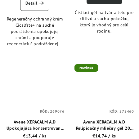
Detail
Čistiaci gél na tvár a telo pre
citlivú a suchú pokožku,
Regeneračný ochranný krém
ktorý je vhodný pre celú
Cicalfate+ na suché
rodinu.
podráždenia upokojuje,
chráni a podporuje
regeneráciu* podráždenej...
Novinka
KÓD:
269076
KÓD:
272460
Avene XERACALM A.D
Avene XERACALM A.D
Upokojujúca koncentrovaná
Relipidačný mliečny gél 200
starostlivosť pri atopii a
ml
€13,44
/ ks
€14,74
/ ks