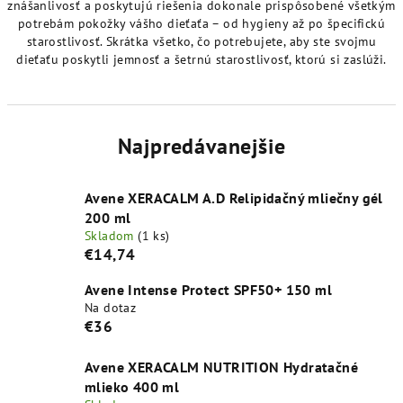
znášanlivosť a poskytujú riešenia dokonale prispôsobené všetkým
potrebám pokožky vášho dieťaťa – od hygieny až po špecifickú
starostlivosť. Skrátka všetko, čo potrebujete, aby ste svojmu
dieťaťu poskytli jemnosť a šetrnú starostlivosť, ktorú si zaslúži.
Najpredávanejšie
Avene XERACALM A.D Relipidačný mliečny gél
200 ml
Skladom
(1 ks)
€14,74
Avene Intense Protect SPF50+ 150 ml
Na dotaz
€36
Avene XERACALM NUTRITION Hydratačné
mlieko 400 ml