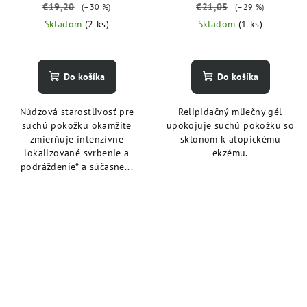
suchej koži sprevádzanej
€19,20
€21,05
(–30 %)
(–29 %)
svrbením 40 ml
Skladom
(2 ks)
Skladom
(1 ks)
Do košíka
Do košíka
Núdzová starostlivosť pre
Relipidačný mliečny gél
suchú pokožku okamžite
upokojuje suchú pokožku so
zmierňuje intenzívne
sklonom k atopickému
lokalizované svrbenie a
ekzému.
podráždenie* a súčasne...