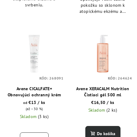
svrbeniu.
pokožku so sklonom k
atopickému ekzému a...
KÓD:
268091
KÓD:
264624
Avene CICALFATE+
Avene XERACALM Nutrition
Obnovujúci ochranný krém
Čistiaci gél 500 ml
€13
/ ks
€16,50
/ ks
od
(až –30 %)
Skladom
(2 ks)
Skladom
(3 ks)
Do košíka