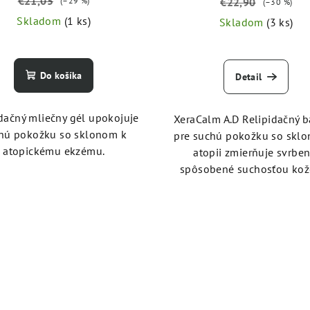
€21,05
(–29 %)
€22,90
(–30 %)
Skladom
(1 ks)
Skladom
(3 ks)
Do košíka
Detail
dačný mliečny gél upokojuje
XeraCalm A.D Relipidačný 
hú pokožku so sklonom k
pre suchú pokožku so skl
atopickému ekzému.
atopii zmierňuje svrben
spôsobené suchosťou kože