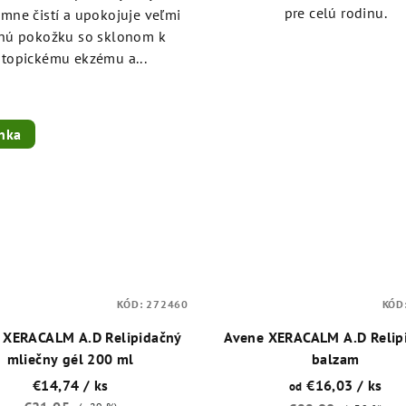
pre celú rodinu.
emne čistí a upokojuje veľmi
hú pokožku so sklonom k
atopickému ekzému a...
nka
KÓD:
272460
KÓD
 XERACALM A.D Relipidačný
Avene XERACALM A.D Relip
mliečny gél 200 ml
balzam
€14,74
/ ks
€16,03
/ ks
od