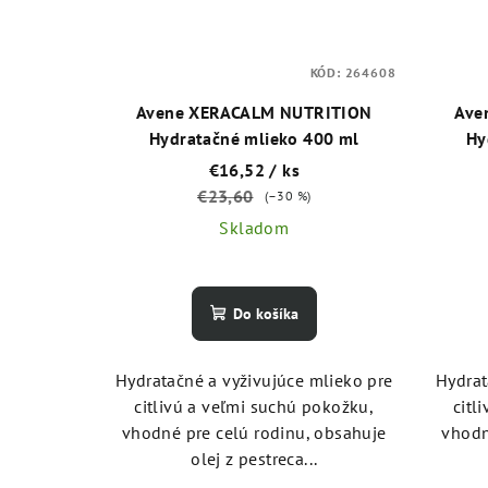
KÓD:
264608
Avene XERACALM NUTRITION
Ave
Hydratačné mlieko 400 ml
Hy
€16,52
/ ks
€23,60
(–30 %)
Skladom
Do košíka
Hydratačné a vyživujúce mlieko pre
Hydrat
citlivú a veľmi suchú pokožku,
citl
vhodné pre celú rodinu, obsahuje
vhodn
olej z pestreca...