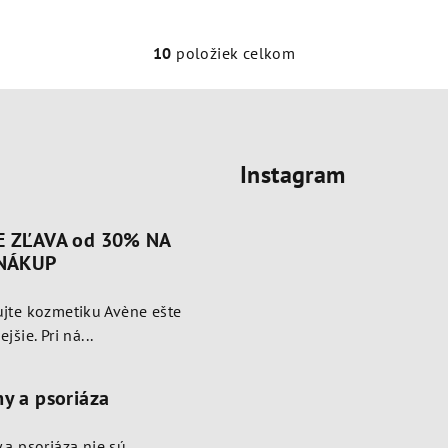
10
položiek celkom
O
v
l
á
Instagram
d
a
c
E ZĽAVA od 30% NA
i
 NÁKUP
e
jte kozmetiku Avène ešte
p
jšie. Pri ná...
r
v
y a psoriáza
k
y
a psoriáza nie sú