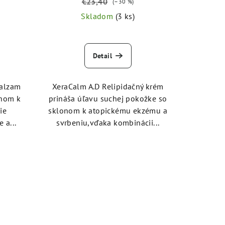
€23,40
(–30 %)
Skladom
(3 ks)
Detail
balzam
XeraCalm A.D Relipidačný krém
onom k
prináša úľavu suchej pokožke so
ie
sklonom k atopickému ekzému a
 a...
svrbeniu,vďaka kombinácii...