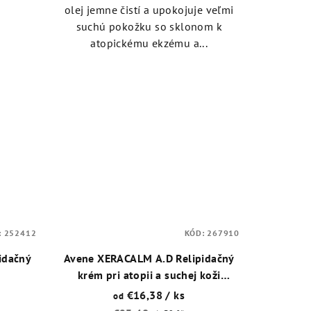
olej jemne čistí a upokojuje veľmi
suchú pokožku so sklonom k
atopickému ekzému a...
:
252412
KÓD:
267910
idačný
Avene XERACALM A.D Relipidačný
krém pri atopii a suchej koži
sprevádzanej svrbením
€16,38
/ ks
od