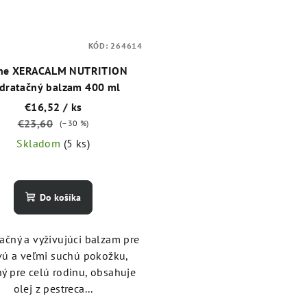
KÓD:
264614
ne XERACALM NUTRITION
dratačný balzam 400 ml
€16,52
/ ks
€23,60
(–30 %)
Skladom
(5 ks)
Do košíka
ačný a vyživujúci balzam pre
ivú a veľmi suchú pokožku,
ý pre celú rodinu, obsahuje
olej z pestreca...