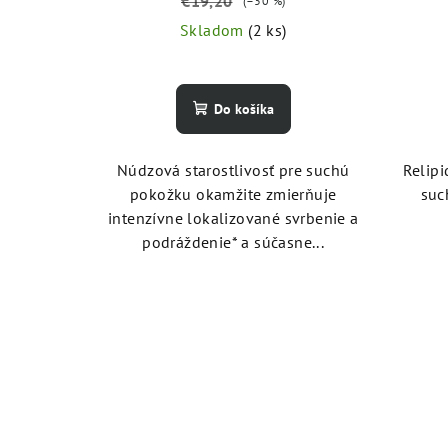
€19,20
(–30 %)
Skladom
(2 ks)
Do košíka
Núdzová starostlivosť pre suchú
Relipi
pokožku okamžite zmierňuje
suc
intenzívne lokalizované svrbenie a
podráždenie* a súčasne...