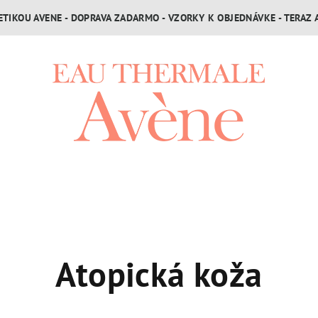
TIKOU AVENE - DOPRAVA ZADARMO - VZORKY K OBJEDNÁVKE - TERAZ 
Atopická koža