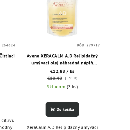
:
264624
KÓD:
279717
istiaci
Avene XERACALM A.D Relipidačný
umývací olej náhradná náplň
400ml
€12,88
/ ks
€18,40
(–30 %)
Skladom
(2 ks)
Do košíka
 citlivú
vhodný
XeraCalm A.D Relipidačný umývací