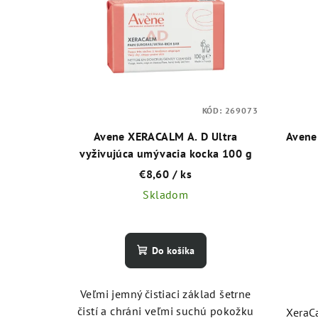
p
p
i
r
s
o
p
d
KÓD:
269073
r
u
Avene XERACALM A. D Ultra
Avene
o
k
vyživujúca umývacia kocka 100 g
€8,60
/ ks
d
t
Skladom
u
o
k
v
Do košíka
t
o
Veľmi jemný čistiaci základ šetrne
čistí a chráni veľmi suchú pokožku
XeraC