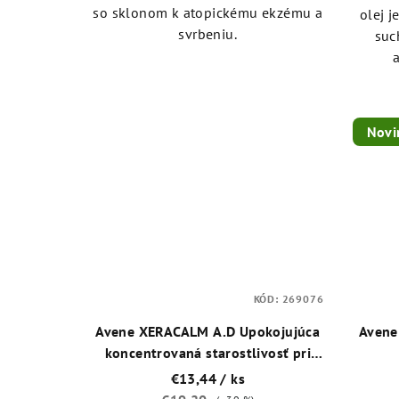
v
so sklonom k atopickému ekzému a
olej j
svrbeniu.
suc
Novi
KÓD:
269076
Avene XERACALM A.D Upokojujúca
Avene
koncentrovaná starostlivosť pri
atopii a suchej koži sprevádzanej
€13,44
/ ks
svrbením 40 ml