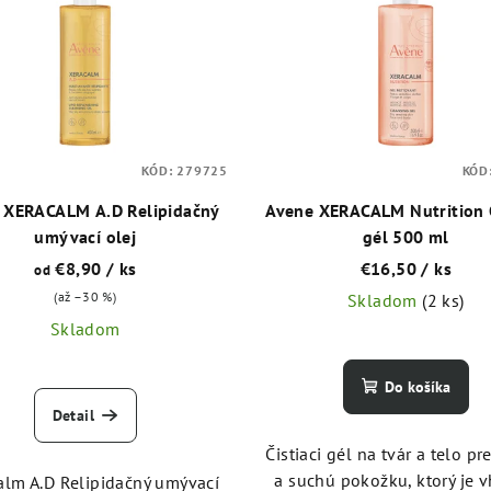
KÓD:
279725
KÓD
 XERACALM A.D Relipidačný
Avene XERACALM Nutrition Č
umývací olej
gél 500 ml
€8,90
/ ks
€16,50
/ ks
od
(až –30 %)
Skladom
(2 ks)
Skladom
Do košíka
Detail
Čistiaci gél na tvár a telo pre
a suchú pokožku, ktorý je 
alm A.D Relipidačný umývací