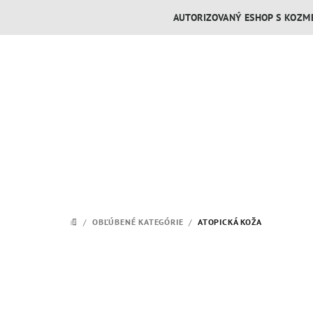
Prejsť
AUTORIZOVANÝ ESHOP S KOZME
na
obsah
/
OBĽÚBENÉ KATEGÓRIE
/
ATOPICKÁ KOŽA
DOMOV