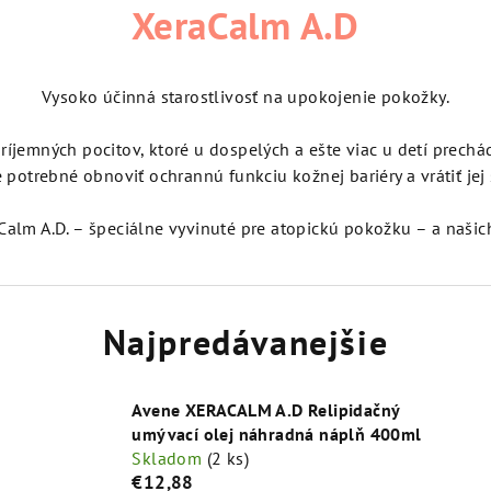
XeraCalm A.D
Vysoko účinná starostlivosť na upokojenie pokožky.
emných pocitov, ktoré u dospelých a ešte viac u detí prechá
e potrebné obnoviť ochrannú funkciu kožnej bariéry a vrátiť jej
alm A.D. – špeciálne vyvinuté pre atopickú pokožku – a našich
Najpredávanejšie
Avene XERACALM A.D Relipidačný
umývací olej náhradná náplň 400ml
Skladom
(2 ks)
€12,88