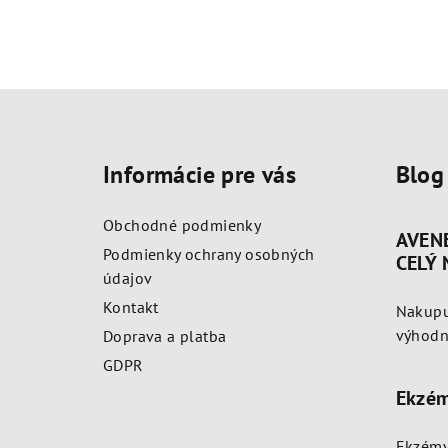
Z
á
Informácie pre vás
Blog
p
ä
Obchodné podmienky
AVEN
t
Podmienky ochrany osobných
CELÝ
údajov
i
Kontakt
Nakupu
e
výhodne
Doprava a platba
GDPR
Ekzém
Ekzémy 