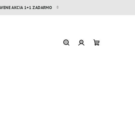
AVENE AKCIA 1+1 ZADARMO
Hľadať
Prihlásenie
Nákupný
košík