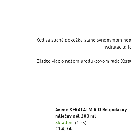
Keď sa suchá pokožka stane synonymom nepríj
hydratáciu: j
Zistite viac o našom produktovom rade XeraC
Avene XERACALM A.D Relipidačný
mliečny gél 200 ml
Skladom
(1 ks)
€14,74