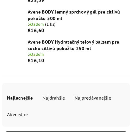
€23,59
Avene BODY Jemný sprchový gél pre citlivú
pokožku 500 ml
Skladom
(1 ks)
€16,60
Avene BODY Hydratačný telový balzam pre
suchú citlivú pokožku 250 ml
Skladom
€16,10
R
a
Najlacnejšie
Najdrahšie
Najpredávanejšie
d
e
Abecedne
n
i