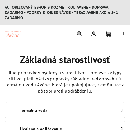
Prejsť
AUTORIZOVANÝ ESHOP S KOZMETIKOU AVENE - DOPRAVA
na
ZADARMO - VZORKY K OBJEDNÁVKE - TERAZ AVENE AKCIA 1+1
obsah
ZADARMO
Nákupn
Hľadať
Prihlásenie
Základná starostlivosť
košík
Rad prípravkov hygieny a starostlivosti pre všetky typy
citlivej pleti. Všetky prípravky základnej rady obsahujú
termálnu vodu Avène, ktorá je upokojujúce, zjemňujúce a
pôsobí proti podráždeniu.
Termálna voda
Hygiena a odličovanie