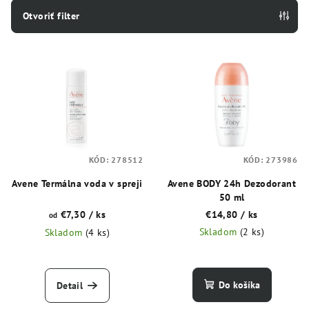
e
Otvoriť filter
p
V
r
ý
o
p
d
i
u
s
k
p
t
KÓD:
278512
KÓD:
273986
r
o
o
Avene Termálna voda v spreji
Avene BODY 24h Dezodorant
v
50 ml
d
€7,30
/ ks
€14,80
/ ks
od
u
Skladom
(2 ks)
Skladom
(4 ks)
k
t
o
Do košíka
Detail
v