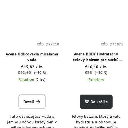
KÓD:
257210
KÓD:
273971
Avene Odličovacia micelárna
Avene BODY Hydratačný
voda
telový balzam pre suchú
citlivú pokožku 250 ml
€15,82
/ ks
€16,10
/ ks
€22,60
€23
(–30 %)
(–30 %)
Skladom
(2 ks)
Skladom
Detail
Do košíka
Táto osviežujúca voda s
Telový balzam, ktorý trvalo
jemnou vôňou každý deň v
hydratuje a obnovuje
jedinom jednoduchom a
komfort pokožky. Vďaka