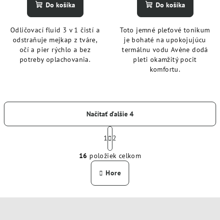
Do košíka
Do košíka
Odličovací fluid 3 v 1 čistí a
Toto jemné pleťové tonikum
odstraňuje mejkap z tváre,
je bohaté na upokojujúcu
očí a pier rýchlo a bez
termálnu vodu Avène dodá
potreby oplachovania.
pleti okamžitý pocit
komfortu.
Načítať ďalšie 4
S
t
1
2
O
r
16
položiek celkom
á
v
n
l
Hore
k
á
o
d
v
Z
a
a
n
á
c