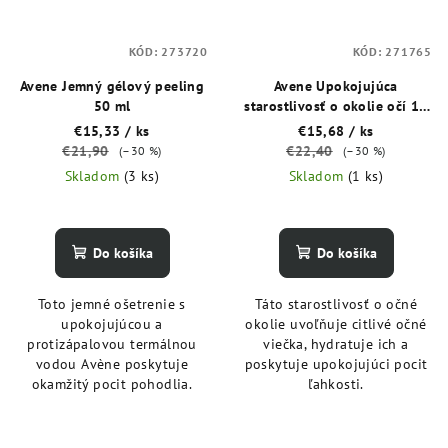
KÓD:
273720
KÓD:
271765
Avene Jemný gélový peeling
Avene Upokojujúca
50 ml
starostlivosť o okolie očí 15
ml
€15,33
/ ks
€15,68
/ ks
€21,90
€22,40
(–30 %)
(–30 %)
Skladom
(3 ks)
Skladom
(1 ks)
Do košíka
Do košíka
Toto jemné ošetrenie s
Táto starostlivosť o očné
upokojujúcou a
okolie uvoľňuje citlivé očné
protizápalovou termálnou
viečka, hydratuje ich a
vodou Avène poskytuje
poskytuje upokojujúci pocit
okamžitý pocit pohodlia.
ľahkosti.