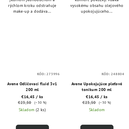
rýchlom kroku odstraňuje
vysokému obsahu olejového
make-up a dodáva...
upokojujúceho...
KÓD:
273996
KÓD:
248804
Avene Odličovací fluid 3v1
Avene Upokojujúce pleťové
200 ml
tonikum 200 ml
€16,45
/ ks
€16,45
/ ks
€23,50
€23,50
(–30 %)
(–30 %)
Skladom
(2 ks)
Skladom