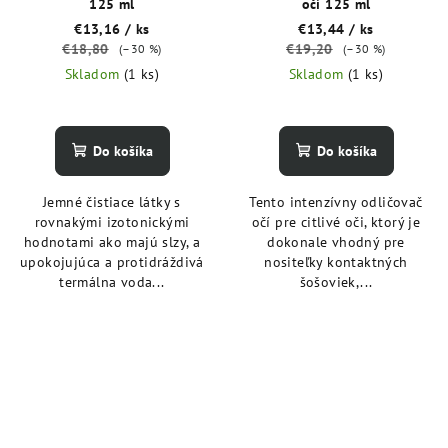
125 ml
očí 125 ml
€13,16
/ ks
€13,44
/ ks
€18,80
€19,20
(–30 %)
(–30 %)
Skladom
(1 ks)
Skladom
(1 ks)
Do košíka
Do košíka
Jemné čistiace látky s
Tento intenzívny odličovač
rovnakými izotonickými
očí pre citlivé oči, ktorý je
hodnotami ako majú slzy, a
dokonale vhodný pre
upokojujúca a protidráždivá
nositeľky kontaktných
termálna voda...
šošoviek,...