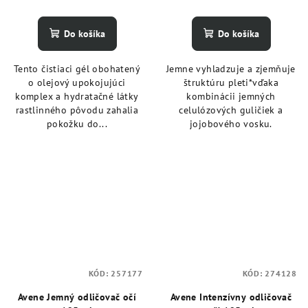
Do košíka
Do košíka
Tento čistiaci gél obohatený
Jemne vyhladzuje a zjemňuje
o olejový upokojujúci
štruktúru pleti*vďaka
komplex a hydratačné látky
kombinácii jemných
rastlinného pôvodu zahalia
celulózových guličiek a
pokožku do...
jojobového vosku.
KÓD:
257177
KÓD:
274128
Avene Jemný odličovač očí
Avene Intenzívny odličovač