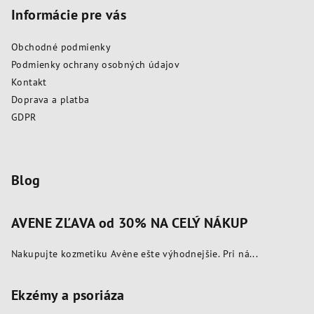
i
i
p
Informácie pre vás
e
e
ä
p
Obchodné podmienky
t
r
Podmienky ochrany osobných údajov
i
v
Kontakt
k
e
Doprava a platba
y
GDPR
v
ý
p
i
Blog
s
u
AVENE ZĽAVA od 30% NA CELÝ NÁKUP
Nakupujte kozmetiku Avène ešte výhodnejšie. Pri ná...
Ekzémy a psoriáza