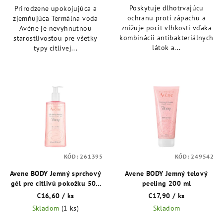
Poskytuje dlhotrvajúcu
Prirodzene upokojujúca a
ochranu proti zápachu a
zjemňujúca Termálna voda
znižuje pocit vlhkosti vďaka
Avène je nevyhnutnou
kombinácii antibakteriálnych
starostlivosťou pre všetky
látok a...
typy citlivej...
KÓD:
261395
KÓD:
249542
Avene BODY Jemný sprchový
Avene BODY Jemný telový
gél pre citlivú pokožku 500
peeling 200 ml
ml
€16,60
/ ks
€17,90
/ ks
Skladom
(1 ks)
Skladom