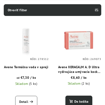
i
e
Otvoriť filter
p
V
r
ý
o
p
d
i
u
s
k
p
t
KÓD:
278512
KÓD:
269073
r
o
o
Avene Termálna voda v spreji
Avene XERACALM A. D Ultra
v
vyživujúca umývacia kocka
d
100 g
€7,30
/ ks
€8,60
/ ks
od
u
Skladom
(2 ks)
Skladom
(5 ks)
k
t
o
Do košíka
Detail