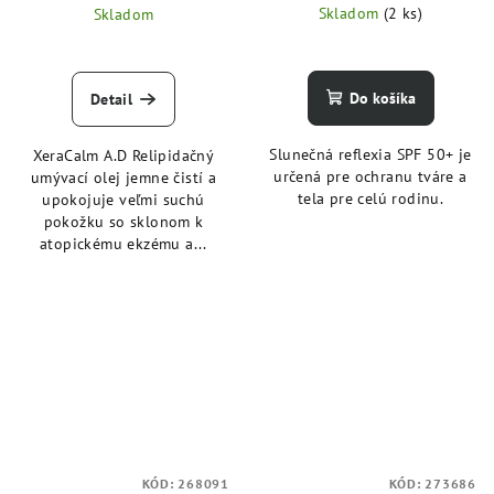
Skladom
(2 ks)
Skladom
Do košíka
Detail
Slunečná reflexia SPF 50+ je
XeraCalm A.D Relipidačný
určená pre ochranu tváre a
umývací olej jemne čistí a
tela pre celú rodinu.
upokojuje veľmi suchú
pokožku so sklonom k
atopickému ekzému a...
KÓD:
268091
KÓD:
273686