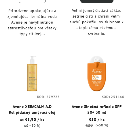
v
Veľmi jemný čistiaci základ
Prirodzene upokojujúca a
šetrne čistí a chráni veľmi
zjemňujúca Termálna voda
suchú pokožku so sklonom k
Avène je nevyhnutnou
atopickému ekzému a
starostlivosťou pre všetky
svrbeniu.
typy citlivej...
KÓD:
279725
KÓD:
251166
Avene XERACALM A.D
Avene Slnečná reflexia SPF
Relipidačný umývací olej
50+ 30 ml
€8,90
/ ks
€10
/ ks
od
€20
(–50 %)
(až –30 %)