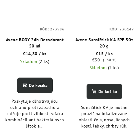
KÓD:
273986
KÓD:
230147
Avene BODY 24h Dezodorant
Avene SunsiStick KA SPF 50+
50 ml
20 g
€14,80
/ ks
€15
/ ks
€30
(–50 %)
Skladom
(2 ks)
Skladom
(2 ks)
Do košíka
Do košíka
Poskytuje dlhotrvajúcu
ochranu proti zápachu a
SunsiStick KA je možné
znižuje pocit vlhkosti vďaka
použiť na lokalizované
kombinácii antibakteriálnych
oblasti čela, nosa, lícnych
látok a...
kostí, lebky, chrbty rúk.