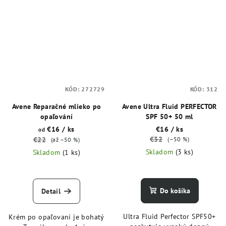
KÓD:
272729
KÓD:
312
Avene Reparačné mlieko po
Avene Ultra Fluid PERFECTOR
opaľování
SPF 50+ 50 ml
€16
/ ks
€16
/ ks
od
€32
€22
(–50 %)
(až –50 %)
Skladom
(3 ks)
Skladom
(1 ks)
Do košíka
Detail
Ultra Fluid Perfector SPF50+
Krém po opaľovaní je bohatý