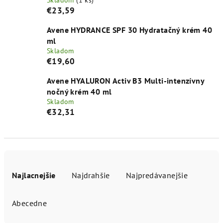
Skladom
(1 ks)
€23,59
Avene HYDRANCE SPF 30 Hydratačný krém 40
ml
Skladom
€19,60
Avene HYALURON Activ B3 Multi-intenzívny
nočný krém 40 ml
Skladom
€32,31
R
a
Najlacnejšie
Najdrahšie
Najpredávanejšie
d
e
Abecedne
n