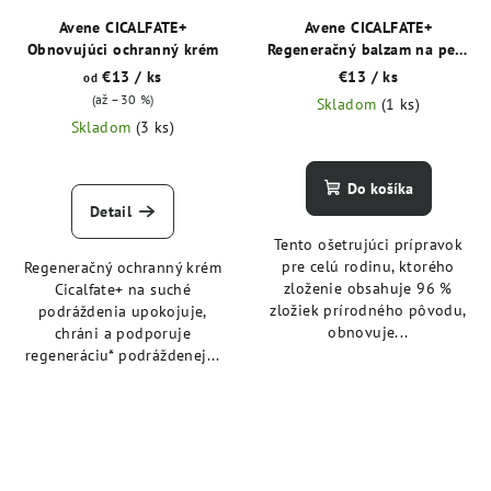
Avene CICALFATE+
Avene CICALFATE+
Obnovujúci ochranný krém
Regeneračný balzam na pery
12 ml
€13
/ ks
€13
/ ks
od
(až –30 %)
Skladom
(1 ks)
Skladom
(3 ks)
Do košíka
Detail
Tento ošetrujúci prípravok
pre celú rodinu, ktorého
Regeneračný ochranný krém
zloženie obsahuje 96 %
Cicalfate+ na suché
zložiek prírodného pôvodu,
podráždenia upokojuje,
obnovuje...
chráni a podporuje
regeneráciu* podráždenej...