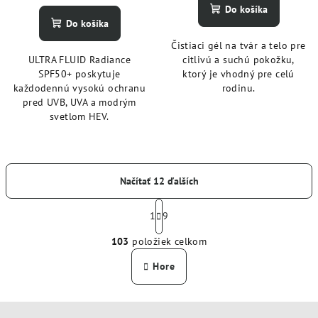
Do košíka
Do košíka
Čistiaci gél na tvár a telo pre
ULTRA FLUID Radiance
citlivú a suchú pokožku,
SPF50+ poskytuje
ktorý je vhodný pre celú
každodennú vysokú ochranu
rodinu.
pred UVB, UVA a modrým
svetlom HEV.
Načítať 12 ďalších
S
t
1
9
O
r
103
položiek celkom
á
v
n
l
Hore
k
á
o
d
v
Z
a
a