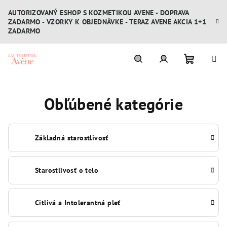
Prejsť
AUTORIZOVANÝ ESHOP S KOZMETIKOU AVENE - DOPRAVA
na
ZADARMO - VZORKY K OBJEDNÁVKE - TERAZ AVENE AKCIA 1+1
obsah
ZADARMO
Nákupn
Hľadať
Prihlásenie
Obľúbené kategórie
košík
Základná starostlivosť
Starostlivosť o telo
Citlivá a Intolerantná pleť