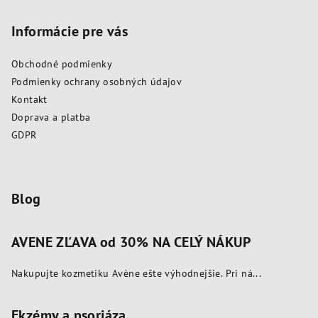
n
á
c
i
i
p
Informácie pre vás
e
e
ä
p
Obchodné podmienky
t
r
Podmienky ochrany osobných údajov
i
v
Kontakt
k
e
Doprava a platba
y
GDPR
v
ý
p
i
Blog
s
u
AVENE ZĽAVA od 30% NA CELÝ NÁKUP
Nakupujte kozmetiku Avène ešte výhodnejšie. Pri ná...
Ekzémy a psoriáza