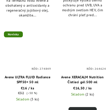
poskytuje vysokú dennú
na Termálnu vodu Avène a
ochranu pred UVB, UVA a
obohatený o antioxidanty a
modrým svetlom HEV, čím
regeneračný jojóbový olej,
chráni pleť pred...
okamžite...
Novinka
KÓD:
274849
KÓD:
264624
Avene ULTRA FLUID Radiance
Avene XERACALM Nutrition
SPF50+ 50 ml
Čistiaci gél 500 ml
€16
/ ks
€16,50
/ ks
€32
(–50 %)
Skladom
(2 ks)
Skladom
(3 ks)