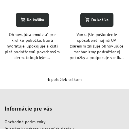
Do košíka
Do košíka
Obnovujúca emulzia* pre
Vonkajšie poškodenie
krehkú pokožku, ktorá
spôsobené najmä UV
hydratuje, upokojuje a čistí
žiarením znižuje obnovujúce
pleť podráždenú povrchovým
mechanizmy podráždenej
dermatologickým...
pokožky a podporuje vznik...
6
položiek celkom
O
v
Z
l
á
á
p
Informácie pre vás
d
a
ä
c
Obchodné podmienky
t
i
Podmienky ochrany osobných údajov