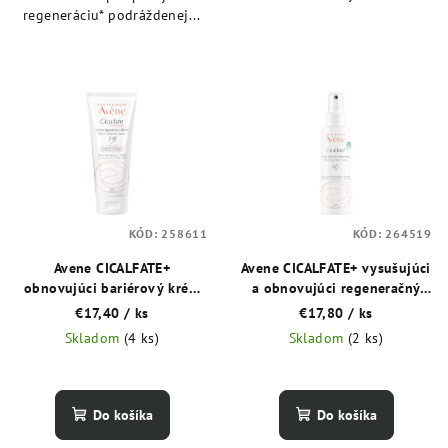
regeneráciu* podráždenej...
KÓD:
258611
KÓD:
264519
Avene CICALFATE+
Avene CICALFATE+ vysušujúci
obnovujúci bariérový krém
a obnovujúci regeneračný
na ruky 100 ml
sprej 100 ml
€17,40
/ ks
€17,80
/ ks
Skladom
(4 ks)
Skladom
(2 ks)
Do košíka
Do košíka