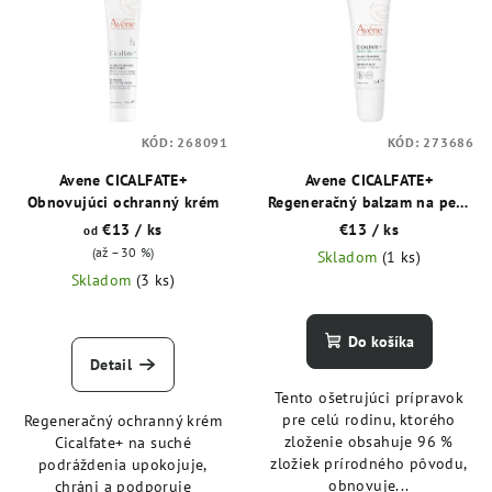
ý
o
p
d
i
u
s
k
p
t
KÓD:
268091
KÓD:
273686
r
o
o
Avene CICALFATE+
Avene CICALFATE+
v
Obnovujúci ochranný krém
Regeneračný balzam na pery
d
12 ml
€13
/ ks
€13
/ ks
od
u
(až –30 %)
Skladom
(1 ks)
k
Skladom
(3 ks)
t
o
Do košíka
v
Detail
Tento ošetrujúci prípravok
pre celú rodinu, ktorého
Regeneračný ochranný krém
zloženie obsahuje 96 %
Cicalfate+ na suché
zložiek prírodného pôvodu,
podráždenia upokojuje,
obnovuje...
chráni a podporuje