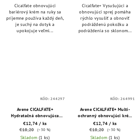
Cicalfate obnovujúci
Cicalfate+ Vysušujúci a
bariérový krém na ruky sa
obnovujúci sprej pomáha
príjemne používa každý deň,
rýchlo vysušiť a obnoviť
je suchý na dotyk a
podráždenú pokožku a
upokojuje veľmi...
podráždenia so sklonom...
KÓD:
244297
KÓD:
264991
Avene CICALFATE+
Avene CICALFATE+ Multi-
Hydratačná obnovujúca
ochranný obnovujúci krém
emulzia po povrchových
SPF 50+ 30 ml
€12,74
/ ks
€12,74
/ ks
zákrokoch alebo tetovaní 40
€18,20
€18,20
(–30 %)
(–30 %)
ml
Skladom
(1 ks)
Skladom
(1 ks)