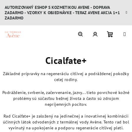
Prejsť
AUTORIZOVANÝ ESHOP S KOZMETIKOU AVENE - DOPRAVA
na
ZADARMO - VZORKY K OBJEDNÁVKE - TERAZ AVENE AKCIA 1+1
obsah
ZADARMO
Nákupn
Hľadať
Prihlásenie
Cicalfate+
košík
Základné prípravky na regeneráciu citlivej a podráždenej pokožky
celej rodiny.
Podráždenie, svrbenie, začervenanie, jazvy... tieto povrchové kožné
problémy sú súčasťou bežnej života a často sú zdrojom
nepríjemných pocitov.
Rad Cicalfate+ je založený na jedinečnej a inovatívnej kombinácii
účinných látok odvodených z termálnej vody Avène. Tento rad bol
vyvinutý na upokojenie a podporu regenerácie citlivej pleti.