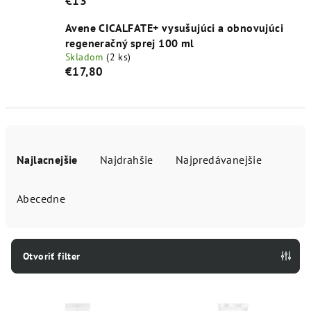
€13
Avene CICALFATE+ vysušujúci a obnovujúci
regeneračný sprej 100 ml
Skladom
(2 ks)
€17,80
R
a
Najlacnejšie
Najdrahšie
Najpredávanejšie
d
e
Abecedne
n
i
e
Otvoriť filter
p
V
r