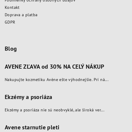
i
e
Kontakt
e
p
Doprava a platba
r
GDPR
v
k
y
v
Blog
ý
p
AVENE ZĽAVA od 30% NA CELÝ NÁKUP
i
s
Nakupujte kozmetiku Avène ešte výhodnejšie. Pri ná...
u
Ekzémy a psoriáza
Ekzémy a psoriáza nie sú neobvyklé, ale široká ver...
Avene starnutie pleti