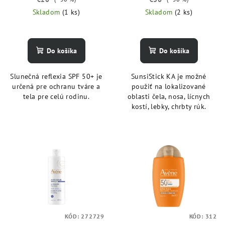
k
Skladom
(1 ks)
Skladom
(2 ks)
t
o
Do košíka
Do košíka
v
Slunečná reflexia SPF 50+ je
SunsiStick KA je možné
určená pre ochranu tváre a
použiť na lokalizované
tela pre celú rodinu.
oblasti čela, nosa, lícnych
kostí, lebky, chrbty rúk.
KÓD:
272729
KÓD:
312