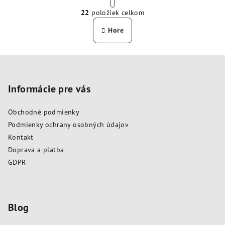
O
r
22
položiek celkom
á
v
n
l
Hore
k
á
o
d
v
Z
a
a
n
á
c
i
i
p
Informácie pre vás
e
e
ä
p
Obchodné podmienky
t
r
Podmienky ochrany osobných údajov
i
v
Kontakt
k
e
Doprava a platba
y
GDPR
v
ý
p
i
Blog
s
u