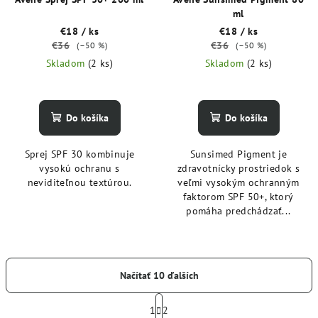
ml
€18
/ ks
€18
/ ks
€36
€36
(–50 %)
(–50 %)
Skladom
(2 ks)
Skladom
(2 ks)
Do košíka
Do košíka
Sprej SPF 30 kombinuje
Sunsimed Pigment je
vysokú ochranu s
zdravotnícky prostriedok s
neviditeľnou textúrou.
veľmi vysokým ochranným
faktorom SPF 50+, ktorý
pomáha predchádzať...
Načítať 10 ďalších
S
t
1
2