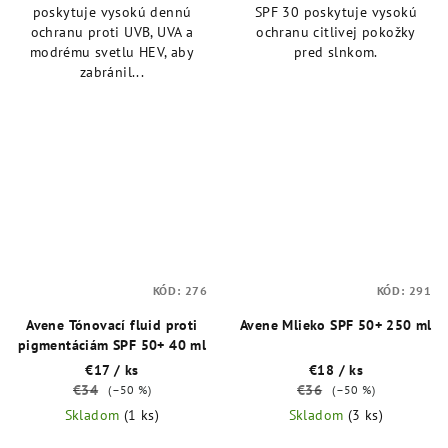
poskytuje vysokú dennú
SPF 30 poskytuje vysokú
ochranu proti UVB, UVA a
ochranu citlivej pokožky
modrému svetlu HEV, aby
pred slnkom.
zabránil...
KÓD:
276
KÓD:
291
Avene Tónovací fluid proti
Avene Mlieko SPF 50+ 250 ml
pigmentáciám SPF 50+ 40 ml
€17
/ ks
€18
/ ks
€34
€36
(–50 %)
(–50 %)
Skladom
(1 ks)
Skladom
(3 ks)