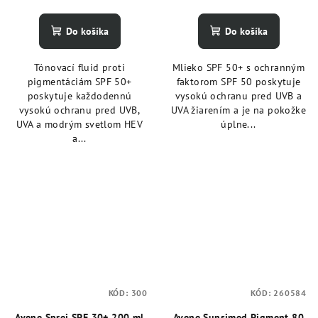
Do košíka
Do košíka
Tónovací fluid proti
Mlieko SPF 50+ s ochranným
pigmentáciám SPF 50+
faktorom SPF 50 poskytuje
poskytuje každodennú
vysokú ochranu pred UVB a
vysokú ochranu pred UVB,
UVA žiarením a je na pokožke
UVA a modrým svetlom HEV
úplne...
a...
KÓD:
300
KÓD:
260584
Avene Sprej SPF 30+ 200 ml
Avene Sunsimed Pigment 80