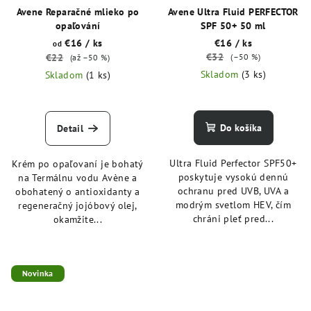
Avene Reparačné mlieko po
Avene Ultra Fluid PERFECTOR
opaľování
SPF 50+ 50 ml
€16
/ ks
€16
/ ks
od
€32
€22
(–50 %)
(až –50 %)
Skladom
(3 ks)
Skladom
(1 ks)
Do košíka
Detail
Ultra Fluid Perfector SPF50+
Krém po opaľovaní je bohatý
poskytuje vysokú dennú
na Termálnu vodu Avène a
ochranu pred UVB, UVA a
obohatený o antioxidanty a
modrým svetlom HEV, čím
regeneračný jojóbový olej,
chráni pleť pred...
okamžite...
Novinka