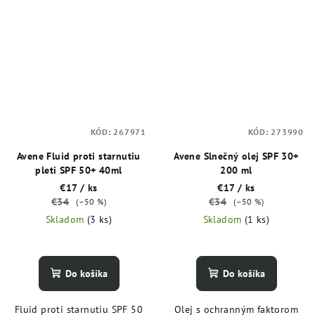
KÓD:
267971
KÓD:
273990
Avene Fluid proti starnutiu
Avene Slnečný olej SPF 30+
pleti SPF 50+ 40ml
200 ml
€17
/ ks
€17
/ ks
€34
€34
(–50 %)
(–50 %)
Skladom
(3 ks)
Skladom
(1 ks)
Do košíka
Do košíka
Fluid proti starnutiu SPF 50
Olej s ochranným faktorom