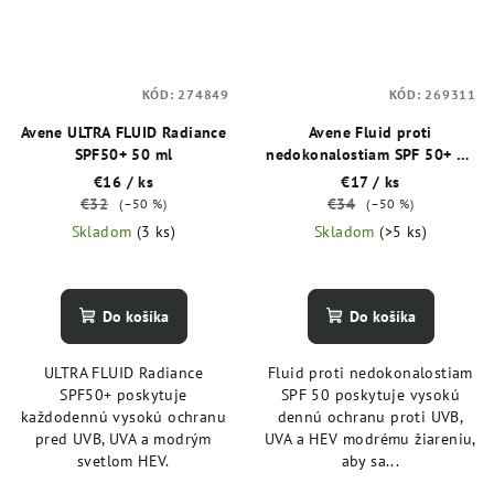
KÓD:
274849
KÓD:
269311
Avene ULTRA FLUID Radiance
Avene Fluid proti
SPF50+ 50 ml
nedokonalostiam SPF 50+ 40
ml
€16
/ ks
€17
/ ks
€32
€34
(–50 %)
(–50 %)
Skladom
(3 ks)
Skladom
(>5 ks)
Do košíka
Do košíka
ULTRA FLUID Radiance
Fluid proti nedokonalostiam
SPF50+ poskytuje
SPF 50 poskytuje vysokú
každodennú vysokú ochranu
dennú ochranu proti UVB,
pred UVB, UVA a modrým
UVA a HEV modrému žiareniu,
svetlom HEV.
aby sa...