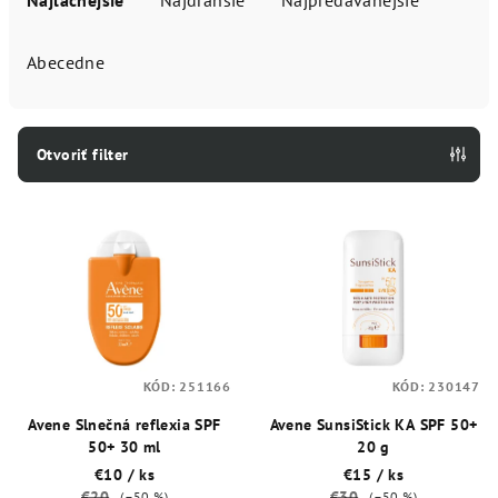
Najlacnejšie
Najdrahšie
Najpredávanejšie
d
e
Abecedne
n
i
e
Otvoriť filter
p
V
r
ý
o
p
d
i
u
s
k
p
t
KÓD:
251166
KÓD:
230147
r
o
o
Avene Slnečná reflexia SPF
Avene SunsiStick KA SPF 50+
v
50+ 30 ml
20 g
d
€10
/ ks
€15
/ ks
u
€20
€30
(–50 %)
(–50 %)