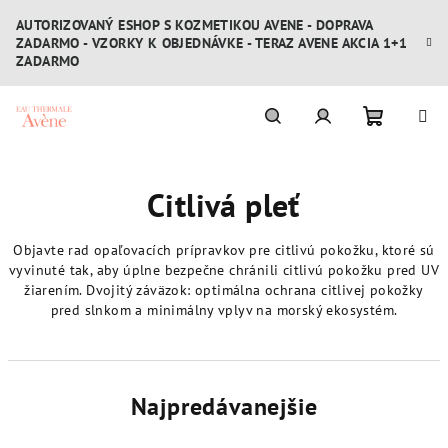
Prejsť
AUTORIZOVANÝ ESHOP S KOZMETIKOU AVENE - DOPRAVA
na
ZADARMO - VZORKY K OBJEDNÁVKE - TERAZ AVENE AKCIA 1+1
obsah
ZADARMO
Nákupn
Hľadať
Prihlásenie
Citlivá pleť
košík
Objavte rad opaľovacích prípravkov pre citlivú pokožku, ktoré sú
vyvinuté tak, aby úplne bezpečne chránili citlivú pokožku pred UV
žiarením. Dvojitý záväzok: optimálna ochrana citlivej pokožky
pred slnkom a minimálny vplyv na morský ekosystém.
Najpredávanejšie