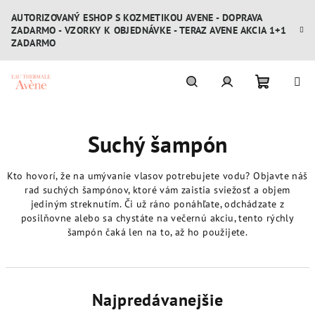
Prejsť
AUTORIZOVANÝ ESHOP S KOZMETIKOU AVENE - DOPRAVA
na
ZADARMO - VZORKY K OBJEDNÁVKE - TERAZ AVENE AKCIA 1+1
obsah
ZADARMO
Nákupn
Hľadať
Prihlásenie
Suchý šampón
košík
Kto hovorí, že na umývanie vlasov potrebujete vodu? Objavte náš
rad suchých šampónov, ktoré vám zaistia sviežosť a objem
jediným streknutím. Či už ráno ponáhľate, odchádzate z
posilňovne alebo sa chystáte na večernú akciu, tento rýchly
šampón čaká len na to, až ho použijete.
Najpredávanejšie