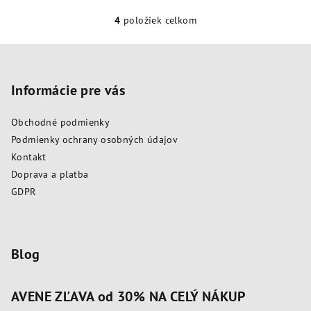
4
položiek celkom
O
v
Z
l
á
á
p
Informácie pre vás
d
a
ä
c
Obchodné podmienky
t
i
Podmienky ochrany osobných údajov
i
e
Kontakt
e
p
Doprava a platba
r
GDPR
v
k
y
v
Blog
ý
p
AVENE ZĽAVA od 30% NA CELÝ NÁKUP
i