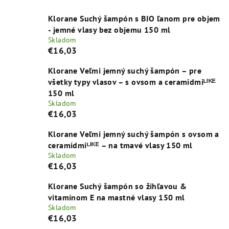
Klorane Suchý šampón s BIO ľanom pre objem
- jemné vlasy bez objemu 150 ml
Skladom
€16,03
Klorane Veľmi jemný suchý šampón – pre
všetky typy vlasov – s ovsom a ceramidmiᴸᴵᴷᴱ
150 ml
Skladom
€16,03
Klorane Veľmi jemný suchý šampón s ovsom a
ceramidmiᴸᴵᴷᴱ – na tmavé vlasy 150 ml
Skladom
€16,03
Klorane Suchý šampón so žihľavou &
vitamínom E na mastné vlasy 150 ml
Skladom
€16,03