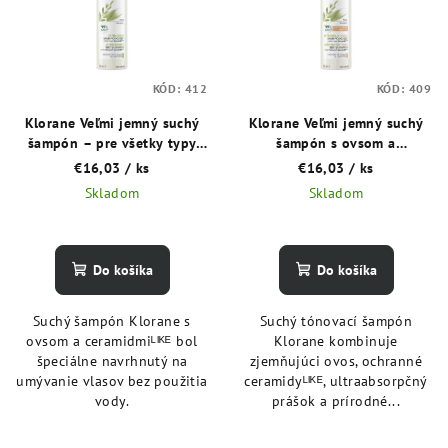
KÓD:
412
KÓD:
409
Klorane Veľmi jemný suchý
Klorane Veľmi jemný suchý
šampón – pre všetky typy
šampón s ovsom a
vlasov – s ovsom a
ceramidmiᴸᴵᴷᴱ – na tmavé
€16,03
/ ks
€16,03
/ ks
ceramidmiᴸᴵᴷᴱ 150 ml
vlasy 150 ml
Skladom
Skladom
Do košíka
Do košíka
Suchý šampón Klorane s
Suchý tónovací šampón
ovsom a ceramidmiᴸᴵᴷᴱ bol
Klorane kombinuje
špeciálne navrhnutý na
zjemňujúci ovos, ochranné
umývanie vlasov bez použitia
ceramidyᴸᴵᴷᴱ, ultraabsorpčný
vody.
prášok a prírodné...