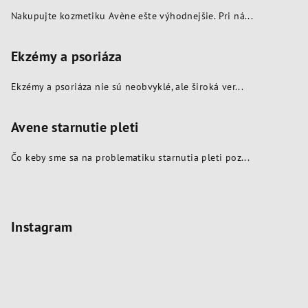
s
Nakupujte kozmetiku Avène ešte výhodnejšie. Pri ná...
u
Ekzémy a psoriáza
Ekzémy a psoriáza nie sú neobvyklé, ale široká ver...
Avene starnutie pleti
Čo keby sme sa na problematiku starnutia pleti poz...
Instagram