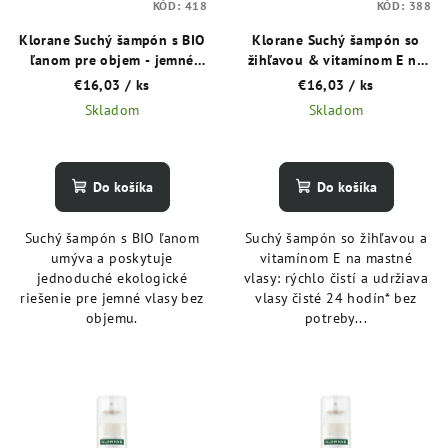
KÓD:
418
KÓD:
388
r
o
o
Klorane Suchý šampón s BIO
Klorane Suchý šampón so
v
ľanom pre objem - jemné
žihľavou & vitamínom E na
d
vlasy bez objemu 150 ml
mastné vlasy 150 ml
€16,03
/ ks
€16,03
/ ks
u
Skladom
Skladom
k
t
o
Do košíka
Do košíka
v
Suchý šampón s BIO ľanom
Suchý šampón so žihľavou a
umýva a poskytuje
vitamínom E na mastné
jednoduché ekologické
vlasy: rýchlo čistí a udržiava
riešenie pre jemné vlasy bez
vlasy čisté 24 hodín* bez
objemu.
potreby...