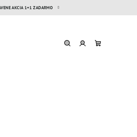
AVENE AKCIA 1+1 ZADARMO
Hľadať
Prihlásenie
Nákupný
košík