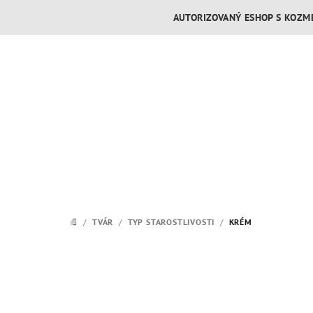
Prejsť
AUTORIZOVANÝ ESHOP S KOZME
na
obsah
/
TVÁR
/
TYP STAROSTLIVOSTI
/
KRÉM
DOMOV