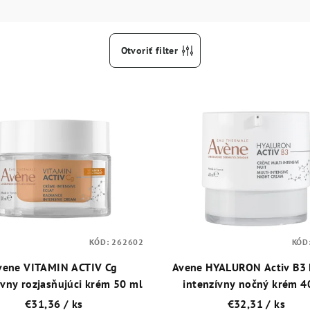
Otvoriť filter
KÓD:
262602
KÓD
vene VITAMIN ACTIV Cg
Avene HYALURON Activ B3 
ívny rozjasňujúci krém 50 ml
intenzívny nočný krém 4
€31,36
/ ks
€32,31
/ ks