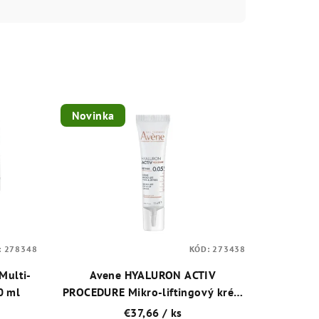
Novinka
:
278348
KÓD:
273438
Multi-
Avene HYALURON ACTIV
0 ml
PROCEDURE Mikro-liftingový krém
na oči a pery s retinalom 0,05 % 15
€37,66
/ ks