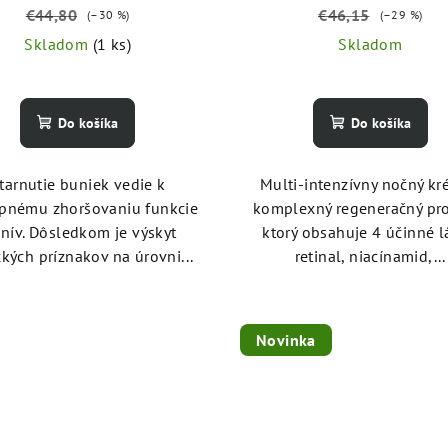
€44,80
€46,15
(–30 %)
(–29 %)
Skladom
(1 ks)
Skladom
Do košíka
Do košíka
tarnutie buniek vedie k
Multi-intenzívny nočný kr
pnému zhoršovaniu funkcie
komplexný regeneračný pr
anív. Dôsledkom je výskyt
ktorý obsahuje 4 účinné l
ckých príznakov na úrovni...
retinal, niacínamid,...
Novinka