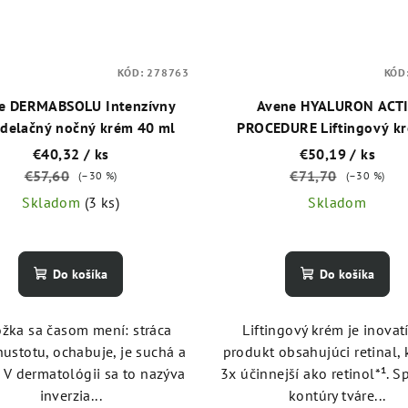
KÓD:
278763
KÓD
e DERMABSOLU Intenzívny
Avene HYALURON ACT
delačný nočný krém 40 ml
PROCEDURE Liftingový kr
retinalom 0,1 % 30 m
€40,32
/ ks
€50,19
/ ks
€57,60
€71,70
(–30 %)
(–30 %)
Skladom
(3 ks)
Skladom
Do košíka
Do košíka
žka sa časom mení: stráca
Liftingový krém je inovat
hustotu, ochabuje, je suchá a
produkt obsahujúci retinal, k
 V dermatológii sa to nazýva
3x účinnejší ako retinol*¹. 
inverzia...
kontúry tváre...