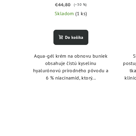
d
t
€44,80
(–30 %)
u
o
Skladom
(1 ks)
k
v
t
Do košíka
o
v
Aqua-gél krém na obnovu buniek
S
obsahuje čistú kyselinu
postu
hyalurónovú prírodného pôvodu a
tk
6 % niacínamid, ktorý...
klini