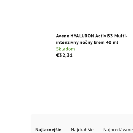
Avene HYALURON Activ B3 Multi-
intenzívny nočný krém 40 ml
Skladom
€32,31
R
Najlacnejšie
Najdrahšie
Najpredávane