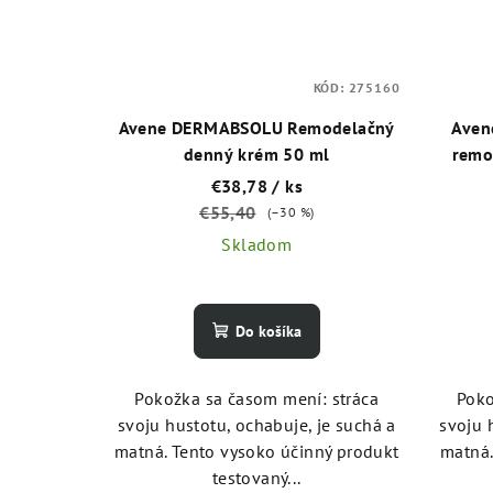
KÓD:
275160
Avene DERMABSOLU Remodelačný
Aven
denný krém 50 ml
remo
€38,78
/ ks
€55,40
(–30 %)
Skladom
Do košíka
Pokožka sa časom mení: stráca
Poko
svoju hustotu, ochabuje, je suchá a
svoju 
matná. Tento vysoko účinný produkt
matná.
testovaný...