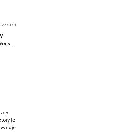
:
273444
IV
ém s
l
ívny
torý je
Spevňuje