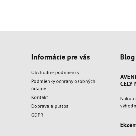
Z
á
Informácie pre vás
Blog
p
ä
Obchodné podmienky
AVEN
t
Podmienky ochrany osobných
CELÝ
údajov
i
Kontakt
Nakupu
e
výhodne
Doprava a platba
GDPR
Ekzém