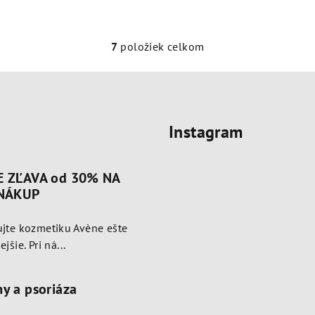
7
položiek celkom
O
v
l
á
Instagram
d
a
c
E ZĽAVA od 30% NA
i
 NÁKUP
e
jte kozmetiku Avène ešte
p
jšie. Pri ná...
r
v
y a psoriáza
k
y