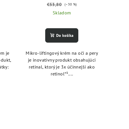
ml
€53,80
(–30 %)
Skladom
Do košíka
ém je
Mikro-liftingový krém na oči a pery
odukt,
je inovatívny produkt obsahujúci
átky:
retinal, ktorý je 3x účinnejší ako
retinol*¹....