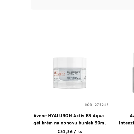
a
d
e
n
V
i
ý
e
p
p
i
r
s
o
p
d
KÓD:
275218
r
u
Avene HYALURON Activ B3 Aqua-
A
o
k
gél krém na obnovu buniek 50ml
Intenz
€31,36
/ ks