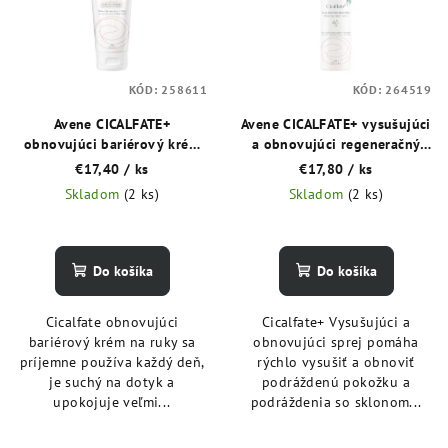
KÓD:
258611
KÓD:
264519
Avene CICALFATE+
Avene CICALFATE+ vysušujúci
obnovujúci bariérový krém
a obnovujúci regeneračný
na ruky 100 ml
sprej 100 ml
€17,40
/ ks
€17,80
/ ks
Skladom
(2 ks)
Skladom
(2 ks)
Do košíka
Do košíka
Cicalfate obnovujúci
Cicalfate+ Vysušujúci a
bariérový krém na ruky sa
obnovujúci sprej pomáha
príjemne používa každý deň,
rýchlo vysušiť a obnoviť
je suchý na dotyk a
podráždenú pokožku a
upokojuje veľmi...
podráždenia so sklonom...