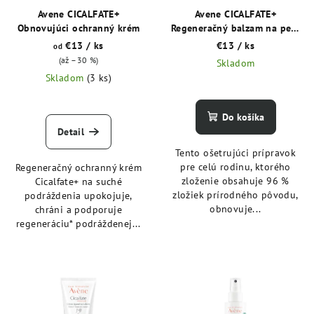
o
o
Avene CICALFATE+
Avene CICALFATE+
v
Obnovujúci ochranný krém
Regeneračný balzam na pery
d
12 ml
€13
/ ks
€13
/ ks
od
u
(až –30 %)
Skladom
k
Skladom
(3 ks)
t
o
Do košíka
v
Detail
Tento ošetrujúci prípravok
pre celú rodinu, ktorého
Regeneračný ochranný krém
zloženie obsahuje 96 %
Cicalfate+ na suché
zložiek prírodného pôvodu,
podráždenia upokojuje,
obnovuje...
chráni a podporuje
regeneráciu* podráždenej...