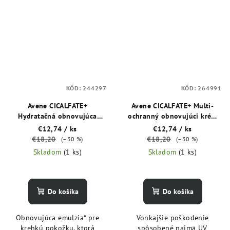
KÓD:
244297
KÓD:
264991
Avene CICALFATE+
Avene CICALFATE+ Multi-
Hydratačná obnovujúca
ochranný obnovujúci krém
emulzia po povrchových
SPF 50+ 30 ml
€12,74
/ ks
€12,74
/ ks
zákrokoch alebo tetovaní 40
€18,20
€18,20
(–30 %)
(–30 %)
ml
Skladom
(1 ks)
Skladom
(1 ks)
Do košíka
Do košíka
Obnovujúca emulzia* pre
Vonkajšie poškodenie
krehkú pokožku, ktorá
spôsobené najmä UV