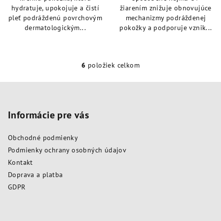
hydratuje, upokojuje a čistí
žiarením znižuje obnovujúce
pleť podráždenú povrchovým
mechanizmy podráždenej
dermatologickým...
pokožky a podporuje vznik...
6
položiek celkom
O
v
Z
l
á
á
p
Informácie pre vás
d
a
ä
c
Obchodné podmienky
t
i
Podmienky ochrany osobných údajov
i
e
Kontakt
e
p
Doprava a platba
r
GDPR
v
k
y