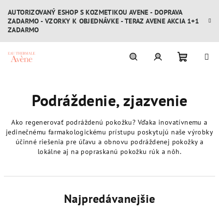
Prejsť
AUTORIZOVANÝ ESHOP S KOZMETIKOU AVENE - DOPRAVA
na
ZADARMO - VZORKY K OBJEDNÁVKE - TERAZ AVENE AKCIA 1+1
obsah
ZADARMO
Nákupn
Hľadať
Prihlásenie
Podráždenie, zjazvenie
košík
Ako regenerovať podráždenú pokožku? Vďaka inovatívnemu a
jedinečnému farmakologickému prístupu poskytujú naše výrobky
účinné riešenia pre úľavu a obnovu podráždenej pokožky a
lokálne aj na popraskanú pokožku rúk a nôh.
Najpredávanejšie