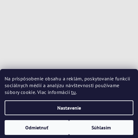
Na prispôsobenie obsahu a reklám, poskytovanie funkcií
sociálnych médií a analýzu návštevnosti používame
súbory cookie. Viac informácií
tu
.
Nastavenie
Copyright 2026
Kozmetika Avene
. Všetky práva vyhradené.
Upraviť nastavenie cookies
Odmietnuť
Súhlasím
Vytvoril Shoptet