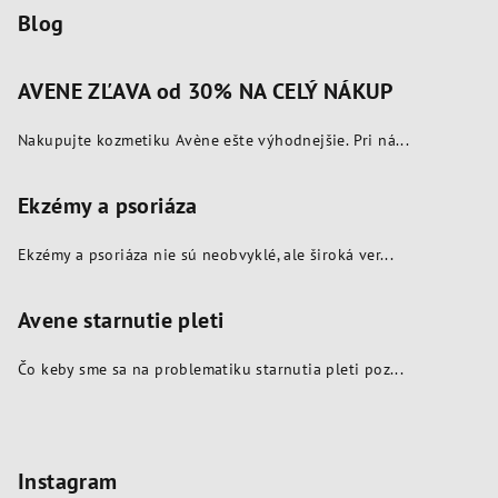
v
Blog
ý
p
AVENE ZĽAVA od 30% NA CELÝ NÁKUP
i
s
Nakupujte kozmetiku Avène ešte výhodnejšie. Pri ná...
u
Ekzémy a psoriáza
Ekzémy a psoriáza nie sú neobvyklé, ale široká ver...
Avene starnutie pleti
Čo keby sme sa na problematiku starnutia pleti poz...
Instagram