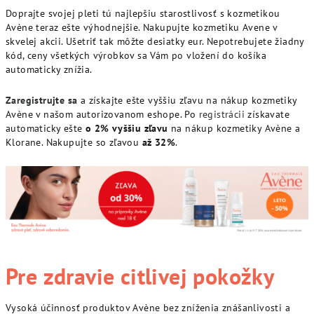
Doprajte svojej pleti tú najlepšiu starostlivosť s kozmetikou
Avène teraz ešte výhodnejšie. Nakupujte kozmetiku Avene v
skvelej akcii. Ušetriť tak môžte desiatky eur. Nepotrebujete žiadny
kód, ceny všetkých výrobkov sa Vám po vložení do košíka
automaticky znížia.
Zaregistrujte sa
a získajte ešte vyššiu zľavu na nákup kozmetiky
Avène v našom autorizovanom eshope. Po
registrácii
získavate
automaticky ešte
o 2% vyššiu zľavu
na nákup kozmetiky Avène a
Klorane. Nakupujte so zľavou
až 32%
.
Pre zdravie citlivej pokožky
Vysoká účinnosť produktov Avène bez zníženia znášanlivosti a