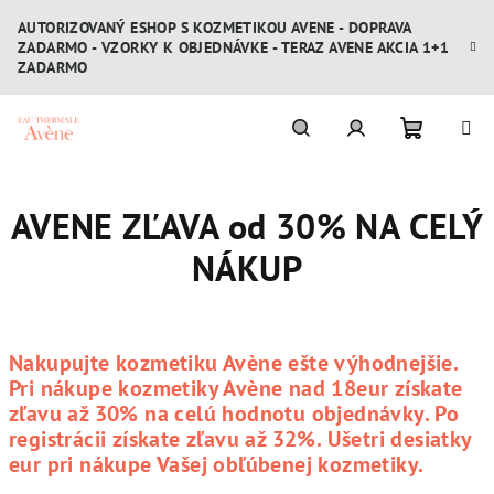
Prejsť
AUTORIZOVANÝ ESHOP S KOZMETIKOU AVENE - DOPRAVA
na
ZADARMO - VZORKY K OBJEDNÁVKE - TERAZ AVENE AKCIA 1+1
obsah
ZADARMO
Nákupn
Hľadať
Prihlásenie
AVENE ZĽAVA od 30% NA CELÝ
košík
NÁKUP
Nakupujte kozmetiku Avène ešte výhodnejšie.
Pri nákupe kozmetiky Avène nad 18eur získate
zľavu až 30% na celú hodnotu objednávky. Po
registrácii získate zľavu až 32%. Ušetri desiatky
eur pri nákupe Vašej obľúbenej kozmetiky.