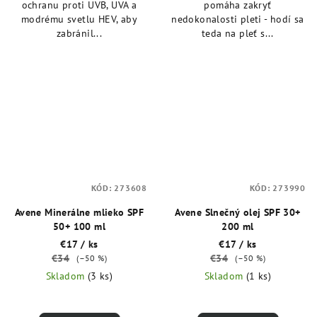
ochranu proti UVB, UVA a
pomáha zakryť
modrému svetlu HEV, aby
nedokonalosti pleti - hodí sa
zabránil...
teda na pleť s...
KÓD:
273608
KÓD:
273990
Avene Minerálne mlieko SPF
Avene Slnečný olej SPF 30+
50+ 100 ml
200 ml
€17
/ ks
€17
/ ks
€34
€34
(–50 %)
(–50 %)
Skladom
(3 ks)
Skladom
(1 ks)