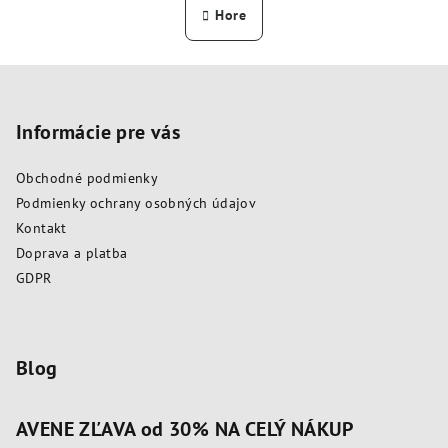
n
l
Hore
k
á
o
d
v
Z
a
a
n
á
c
i
i
p
Informácie pre vás
e
e
ä
p
Obchodné podmienky
t
r
Podmienky ochrany osobných údajov
i
v
Kontakt
k
e
Doprava a platba
y
GDPR
v
ý
p
i
Blog
s
u
AVENE ZĽAVA od 30% NA CELÝ NÁKUP