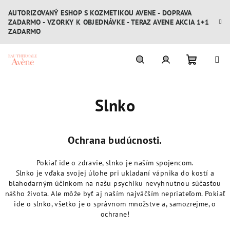
Prejsť
AUTORIZOVANÝ ESHOP S KOZMETIKOU AVENE - DOPRAVA
na
ZADARMO - VZORKY K OBJEDNÁVKE - TERAZ AVENE AKCIA 1+1
obsah
ZADARMO
Nákupn
Hľadať
Prihlásenie
Slnko
košík
Ochrana budúcnosti.
Pokiaľ ide o zdravie, slnko je naším spojencom.
Slnko je vďaka svojej úlohe pri ukladaní vápnika do kostí a
blahodarným účinkom na našu psychiku nevyhnutnou súčasťou
nášho života. Ale môže byť aj naším najväčším nepriateľom. Pokiaľ
ide o slnko, všetko je o správnom množstve a, samozrejme, o
ochrane!