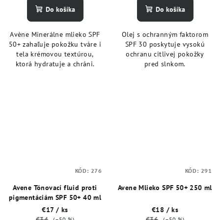
Do košíka
Do košíka
Avène Minerálne mlieko SPF
Olej s ochranným faktorom
50+ zahaľuje pokožku tváre i
SPF 30 poskytuje vysokú
tela krémovou textúrou,
ochranu citlivej pokožky
ktorá hydratuje a chráni.
pred slnkom.
KÓD:
276
KÓD:
291
Avene Tónovací fluid proti
Avene Mlieko SPF 50+ 250 ml
pigmentáciám SPF 50+ 40 ml
€17
/ ks
€18
/ ks
€34
€36
(–50 %)
(–50 %)