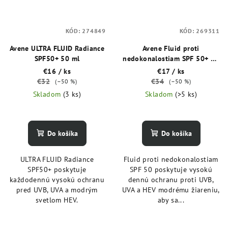
KÓD:
274849
KÓD:
269311
Avene ULTRA FLUID Radiance
Avene Fluid proti
SPF50+ 50 ml
nedokonalostiam SPF 50+ 40
ml
€16
/ ks
€17
/ ks
€32
€34
(–50 %)
(–50 %)
Skladom
(3 ks)
Skladom
(>5 ks)
Do košíka
Do košíka
ULTRA FLUID Radiance
Fluid proti nedokonalostiam
SPF50+ poskytuje
SPF 50 poskytuje vysokú
každodennú vysokú ochranu
dennú ochranu proti UVB,
pred UVB, UVA a modrým
UVA a HEV modrému žiareniu,
svetlom HEV.
aby sa...