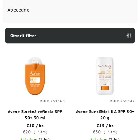
d
e
Abecedne
n
i
e
Otvoriť filter
p
V
r
ý
o
p
d
i
u
s
k
p
t
KÓD:
251166
KÓD:
230147
r
o
o
Avene Slnečná reflexia SPF
Avene SunsiStick KA SPF 50+
v
50+ 30 ml
20 g
d
€10
/ ks
€15
/ ks
u
€20
€30
(–50 %)
(–50 %)
k
Skladom
(1 ks)
Skladom
(2 ks)