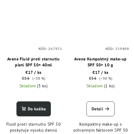
KÓD:
267971
KÓD:
259408
Avene Fluid proti starnutiu
Avene Kompaktný make-up
pleti SPF 50+ 40ml
SPF 50+ 10 g
€17
/ ks
€17
/ ks
€34
€34
(–50 %)
(–50 %)
Skladom
(3 ks)
Skladom
(1 ks)
Do košíka
Detail
Fluid proti starnutiu SPF 50
Kompaktný make-up s
poskytuje vysokú dennú
ochranným faktorom SPF 50