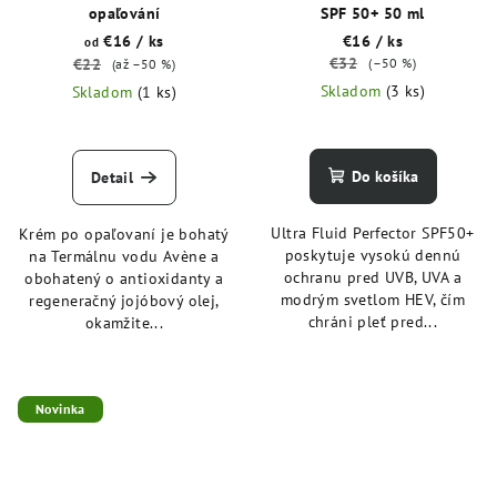
opaľování
SPF 50+ 50 ml
€16
/ ks
€16
/ ks
od
€32
€22
(–50 %)
(až –50 %)
Skladom
(3 ks)
Skladom
(1 ks)
Do košíka
Detail
Ultra Fluid Perfector SPF50+
Krém po opaľovaní je bohatý
poskytuje vysokú dennú
na Termálnu vodu Avène a
ochranu pred UVB, UVA a
obohatený o antioxidanty a
modrým svetlom HEV, čím
regeneračný jojóbový olej,
chráni pleť pred...
okamžite...
Novinka