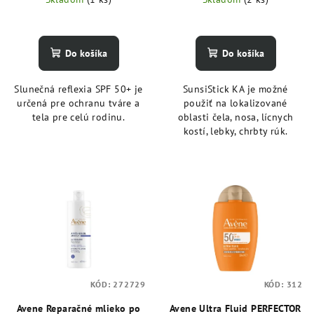
t
o
Do košíka
Do košíka
v
Slunečná reflexia SPF 50+ je
SunsiStick KA je možné
určená pre ochranu tváre a
použiť na lokalizované
tela pre celú rodinu.
oblasti čela, nosa, lícnych
kostí, lebky, chrbty rúk.
KÓD:
272729
KÓD:
312
Avene Reparačné mlieko po
Avene Ultra Fluid PERFECTOR