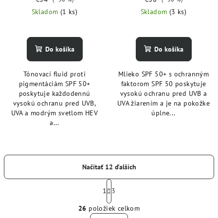
Skladom
(1 ks)
Skladom
(3 ks)
Do košíka
Do košíka
Tónovací fluid proti
Mlieko SPF 50+ s ochranným
pigmentáciám SPF 50+
faktorom SPF 50 poskytuje
poskytuje každodennú
vysokú ochranu pred UVB a
vysokú ochranu pred UVB,
UVA žiarením a je na pokožke
UVA a modrým svetlom HEV
úplne...
a...
Načítať 12 ďalších
S
t
1
3
O
r
26
položiek celkom
á
v