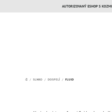
Prejsť
AUTORIZOVANÝ ESHOP S KOZME
na
obsah
/
SLNKO
/
DOSPELÍ
/
FLUID
DOMOV