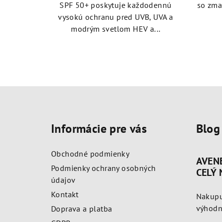
SPF 50+ poskytuje každodennú
so zma
vysokú ochranu pred UVB, UVA a
modrým svetlom HEV a...
Z
á
Informácie pre vás
Blog
p
ä
Obchodné podmienky
AVEN
t
Podmienky ochrany osobných
CELÝ
údajov
i
Kontakt
Nakupu
e
výhodne
Doprava a platba