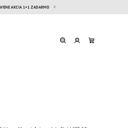
AVENE AKCIA 1+1 ZADARMO
Hľadať
Prihlásenie
Nákupný
košík