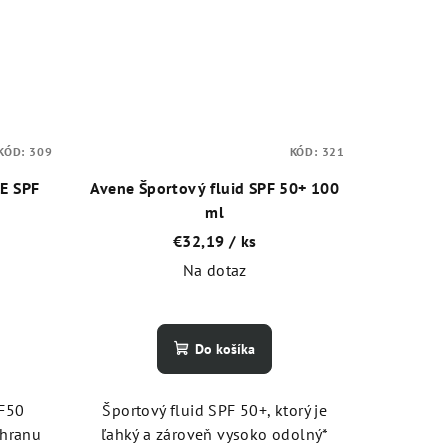
KÓD:
309
KÓD:
321
LE SPF
Avene Športový fluid SPF 50+ 100
ml
€32,19
/ ks
Na dotaz
Do košíka
PF50
Športový fluid SPF 50+, ktorý je
chranu
ľahký a zároveň vysoko odolný*