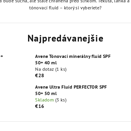
ka bude suchá, ale stále chránená pred slnkom. Tekutá, ľahká a
tónovací fluid – ktorý si vyberiete?
Najpredávanejšie
0+
Avene Tónovací minerálny fluid SPF
50+ 40 ml
Na dotaz
(1 ks)
€28
Avene Ultra Fluid PERFECTOR SPF
50+ 50 ml
Skladom
(3 ks)
€16