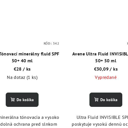
KÓD:
342
Tónovací minerálny fluid SPF
Avene Ultra Fluid INVISIB
50+ 40 ml
50+ 50 ml
€28
/ ks
€30,09
/ ks
Na dotaz
(1 ks)
Vypredané
Do košíka
Do košíka
inerálna tónovacia a vysoko
Ultra Fluid INVISIBLE S
dolná ochrana pred slnkom
poskytuje vysokú dennú o