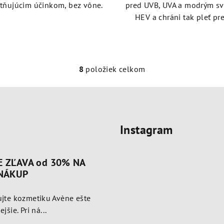
tňujúcim účinkom, bez vône.
pred UVB, UVA a modrým s
HEV a chráni tak pleť pre
8
položiek celkom
O
v
l
á
Instagram
d
a
c
E ZĽAVA od 30% NA
i
 NÁKUP
e
jte kozmetiku Avène ešte
p
jšie. Pri ná...
r