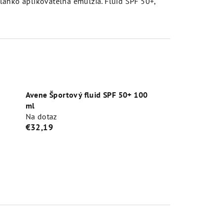
 ľahko aplikovateľná emulzia. Fluid SPF 50+,
Avene Športový fluid SPF 50+ 100
ml
Na dotaz
€32,19