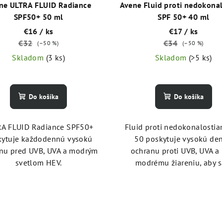
ne ULTRA FLUID Radiance
Avene Fluid proti nedokona
SPF50+ 50 ml
SPF 50+ 40 ml
€16
/ ks
€17
/ ks
€32
€34
(–50 %)
(–50 %)
Skladom
(3 ks)
Skladom
(>5 ks)
Do košíka
Do košíka
A FLUID Radiance SPF50+
Fluid proti nedokonalosti
kytuje každodennú vysokú
50 poskytuje vysokú de
nu pred UVB, UVA a modrým
ochranu proti UVB, UVA a
svetlom HEV.
modrému žiareniu, aby sa