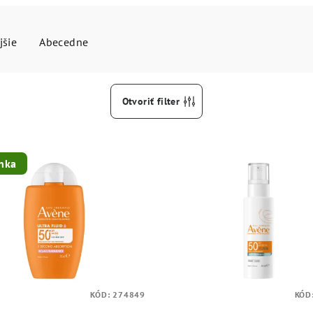
jšie
Abecedne
Otvoriť filter
nka
KÓD:
274849
KÓD