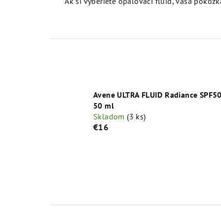
Ak si vyberiete opaľovací fluid, vaša pokož
Avene ULTRA FLUID Radiance SPF5
50 ml
Skladom
(3 ks)
€16