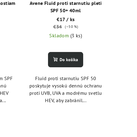
lostiam
Avene Fluid proti starnutiu pleti
SPF 50+ 40ml
€17
/ ks
€34
(–50 %)
Skladom
(3 ks)
Do košíka
am SPF
Fluid proti starnutiu SPF 50
nnú
poskytuje vysokú dennú ochranu
 HEV
proti UVB, UVA a modrému svetlu
...
HEV, aby zabránil...