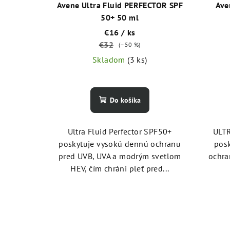
r
u
Avene Ultra Fluid PERFECTOR SPF
Ave
o
k
50+ 50 ml
€16
/ ks
d
t
€32
(–50 %)
u
o
Skladom
(3 ks)
k
v
t
Do košíka
o
v
Ultra Fluid Perfector SPF50+
ULTR
poskytuje vysokú dennú ochranu
pos
pred UVB, UVA a modrým svetlom
ochra
HEV, čím chráni pleť pred...