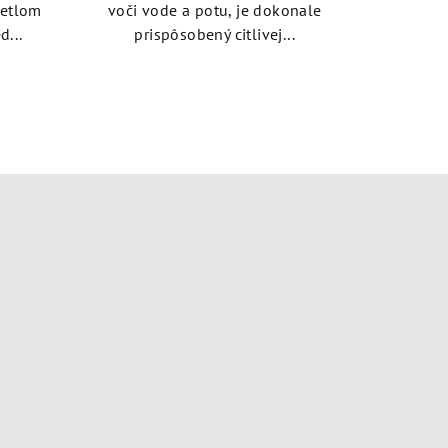
vetlom
voči vode a potu, je dokonale
d...
prispôsobený citlivej...