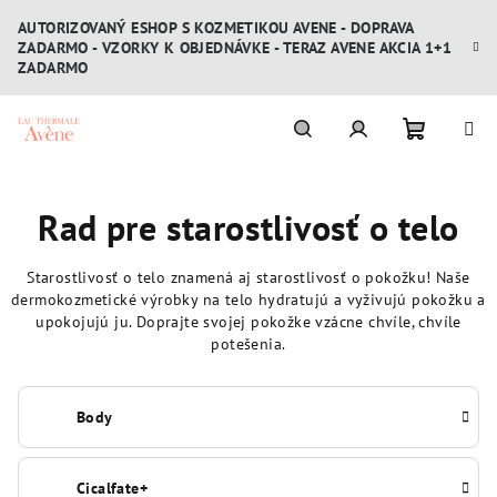
Prejsť
AUTORIZOVANÝ ESHOP S KOZMETIKOU AVENE - DOPRAVA
na
ZADARMO - VZORKY K OBJEDNÁVKE - TERAZ AVENE AKCIA 1+1
obsah
ZADARMO
Nákupn
Hľadať
Prihlásenie
Rad pre starostlivosť o telo
košík
Starostlivosť o telo znamená aj starostlivosť o pokožku! Naše
dermokozmetické výrobky na telo hydratujú a vyživujú pokožku a
upokojujú ju. Doprajte svojej pokožke vzácne chvíle, chvíle
potešenia.
Body
Cicalfate+