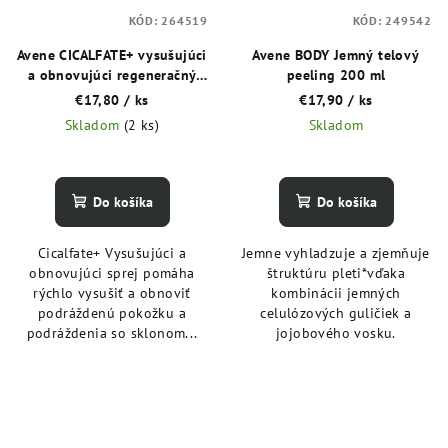
KÓD:
264519
KÓD:
249542
Avene CICALFATE+ vysušujúci
Avene BODY Jemný telový
a obnovujúci regeneračný
peeling 200 ml
sprej 100 ml
€17,80
/ ks
€17,90
/ ks
Skladom
(2 ks)
Skladom
Do košíka
Do košíka
Cicalfate+ Vysušujúci a
Jemne vyhladzuje a zjemňuje
obnovujúci sprej pomáha
štruktúru pleti*vďaka
rýchlo vysušiť a obnoviť
kombinácii jemných
podráždenú pokožku a
celulózových guličiek a
podráždenia so sklonom...
jojobového vosku.