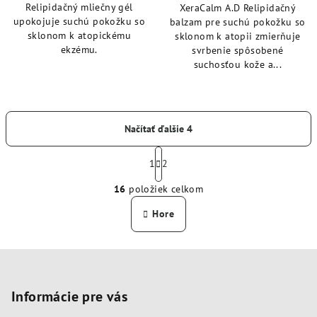
Relipidačný mliečny gél
XeraCalm A.D Relipidačný
upokojuje suchú pokožku so
balzam pre suchú pokožku so
sklonom k atopickému
sklonom k atopii zmierňuje
ekzému.
svrbenie spôsobené
suchosťou kože a...
Načítať ďalšie 4
S
t
1
2
O
r
16
položiek celkom
á
v
n
l
Hore
k
á
o
d
v
Z
a
a
n
á
c
i
i
p
Informácie pre vás
e
e