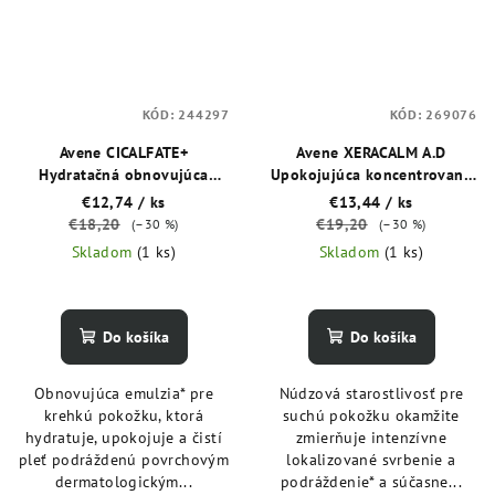
KÓD:
244297
KÓD:
269076
Avene CICALFATE+
Avene XERACALM A.D
Hydratačná obnovujúca
Upokojujúca koncentrovaná
emulzia po povrchových
starostlivosť pri atopii a
€12,74
/ ks
€13,44
/ ks
zákrokoch alebo tetovaní 40
suchej koži sprevádzanej
€18,20
€19,20
(–30 %)
(–30 %)
ml
svrbením 40 ml
Skladom
(1 ks)
Skladom
(1 ks)
Do košíka
Do košíka
Obnovujúca emulzia* pre
Núdzová starostlivosť pre
krehkú pokožku, ktorá
suchú pokožku okamžite
hydratuje, upokojuje a čistí
zmierňuje intenzívne
pleť podráždenú povrchovým
lokalizované svrbenie a
dermatologickým...
podráždenie* a súčasne...