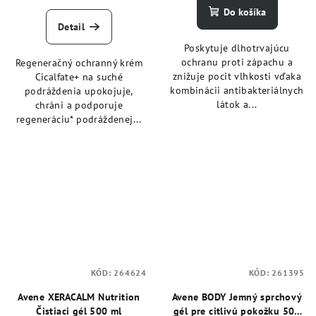
Do košíka
Detail
Poskytuje dlhotrvajúcu
ochranu proti zápachu a
Regeneračný ochranný krém
znižuje pocit vlhkosti vďaka
Cicalfate+ na suché
kombinácii antibakteriálnych
podráždenia upokojuje,
látok a...
chráni a podporuje
regeneráciu* podráždenej...
KÓD:
264624
KÓD:
261395
Avene XERACALM Nutrition
Avene BODY Jemný sprchový
Čistiaci gél 500 ml
gél pre citlivú pokožku 500