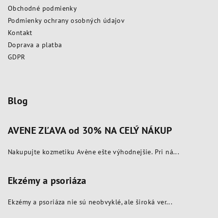
ä
p
Obchodné podmienky
t
r
Podmienky ochrany osobných údajov
i
v
Kontakt
k
e
Doprava a platba
y
GDPR
v
ý
p
i
Blog
s
u
AVENE ZĽAVA od 30% NA CELÝ NÁKUP
Nakupujte kozmetiku Avène ešte výhodnejšie. Pri ná...
Ekzémy a psoriáza
Ekzémy a psoriáza nie sú neobvyklé, ale široká ver...