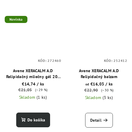
Novinka
KÓD:
272460
KÓD:
252412
Avene XERACALM A.D
Avene XERACALM A.D
Relipidačný mliečny gél 200
Relipidačný balzam
ml
€14,74
/ ks
€16,03
/ ks
od
€21,05
(–29 %)
€22,90
(–30 %)
Skladom
(1 ks)
Skladom
(3 ks)
Do košíka
Detail