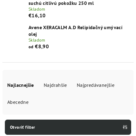
suchú citlivú pokožku 250 ml
Skladom
€16,10
Avene XERACALM A.D Relipidačný umývací
olej
Skladom
€8,90
od
R
a
Najlacnejšie
Najdrahšie
Najpredávanejšie
d
e
Abecedne
n
i
e
Otvoriť filter
p