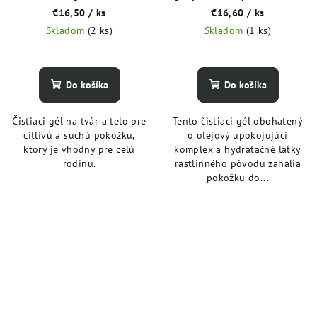
ml
€16,50
/ ks
€16,60
/ ks
Skladom
(2 ks)
Skladom
(1 ks)
Do košíka
Do košíka
Čistiaci gél na tvár a telo pre
Tento čistiaci gél obohatený
citlivú a suchú pokožku,
o olejový upokojujúci
ktorý je vhodný pre celú
komplex a hydratačné látky
rodinu.
rastlinného pôvodu zahalia
pokožku do...