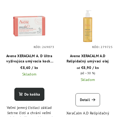
V
r
ý
o
p
d
i
u
s
k
p
t
KÓD:
269073
KÓD:
279725
r
o
o
Avene XERACALM A. D Ultra
Avene XERACALM A.D
v
vyživujúca umývacia kocka
Relipidačný umývací olej
d
100 g
€8,60
/ ks
€8,90
/ ks
od
u
(až –30 %)
Skladom
k
Skladom
t
o
Do košíka
v
Detail
Veľmi jemný čistiaci základ
šetrne čistí a chráni veľmi
XeraCalm A.D Relipidačný