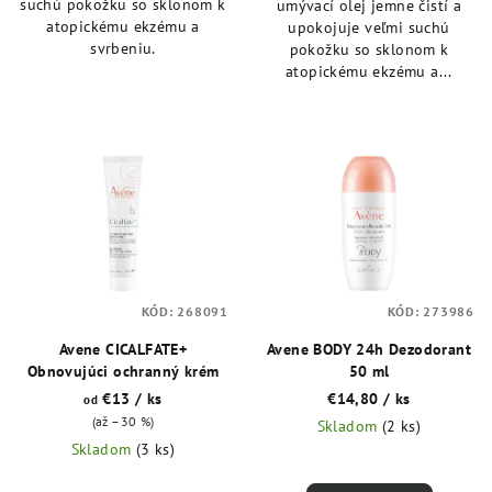
suchú pokožku so sklonom k
umývací olej jemne čistí a
atopickému ekzému a
upokojuje veľmi suchú
svrbeniu.
pokožku so sklonom k
atopickému ekzému a...
KÓD:
268091
KÓD:
273986
Avene CICALFATE+
Avene BODY 24h Dezodorant
Obnovujúci ochranný krém
50 ml
€13
/ ks
€14,80
/ ks
od
(až –30 %)
Skladom
(2 ks)
Skladom
(3 ks)