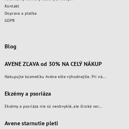
i
v
Kontakt
k
e
Doprava a platba
y
GDPR
v
ý
p
i
Blog
s
u
AVENE ZĽAVA od 30% NA CELÝ NÁKUP
Nakupujte kozmetiku Avène ešte výhodnejšie. Pri ná...
Ekzémy a psoriáza
Ekzémy a psoriáza nie sú neobvyklé, ale široká ver...
Avene starnutie pleti