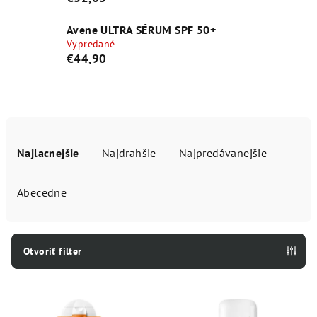
Avene ULTRA SÉRUM SPF 50+
Vypredané
€44,90
R
a
Najlacnejšie
Najdrahšie
Najpredávanejšie
d
e
Abecedne
n
i
e
Otvoriť filter
p
V
r
ý
o