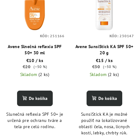
p
d
i
u
s
k
p
t
KÓD:
251166
KÓD:
230147
r
o
o
Avene Slnečná reflexia SPF
Avene SunsiStick KA SPF 50+
v
50+ 30 ml
20 g
d
€10
/ ks
€15
/ ks
u
€20
€30
(–50 %)
(–50 %)
k
Skladom
(2 ks)
Skladom
(2 ks)
t
o
Do košíka
Do košíka
v
Slunečná reflexia SPF 50+ je
SunsiStick KA je možné
určená pre ochranu tváre a
použiť na lokalizované
tela pre celú rodinu.
oblasti čela, nosa, lícnych
kostí, lebky, chrbty rúk.