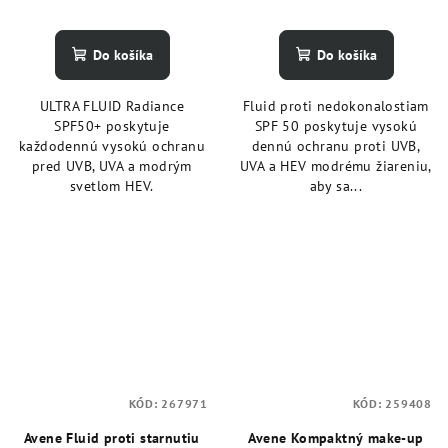
Do košíka
Do košíka
ULTRA FLUID Radiance
Fluid proti nedokonalostiam
SPF50+ poskytuje
SPF 50 poskytuje vysokú
každodennú vysokú ochranu
dennú ochranu proti UVB,
pred UVB, UVA a modrým
UVA a HEV modrému žiareniu,
svetlom HEV.
aby sa...
KÓD:
267971
KÓD:
259408
Avene Fluid proti starnutiu
Avene Kompaktný make-up