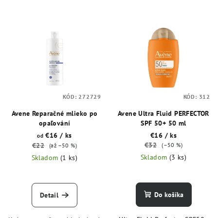
KÓD:
272729
KÓD:
312
Avene Reparačné mlieko po
Avene Ultra Fluid PERFECTOR
opaľování
SPF 50+ 50 ml
€16
/ ks
€16
/ ks
od
€32
€22
(–50 %)
(až –50 %)
Skladom
(3 ks)
Skladom
(1 ks)
Do košíka
Detail