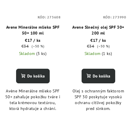
KÓD:
273608
KÓD:
273990
Avene Minerálne mlieko SPF
Avene Slnečný olej SPF 30+
50+ 100 ml
200 ml
€17
/ ks
€17
/ ks
€34
€34
(–50 %)
(–50 %)
Skladom
(3 ks)
Skladom
(1 ks)
Do košíka
Do košíka
Avène Minerálne mlieko SPF
Olej s ochranným faktorom
50+ zahaľuje pokožku tváre i
SPF 30 poskytuje vysokú
tela krémovou textúrou,
ochranu citlivej pokožky
ktorá hydratuje a chráni.
pred slnkom.