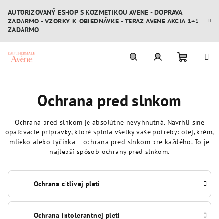
Prejsť
AUTORIZOVANÝ ESHOP S KOZMETIKOU AVENE - DOPRAVA
na
ZADARMO - VZORKY K OBJEDNÁVKE - TERAZ AVENE AKCIA 1+1
obsah
ZADARMO
Nákupn
Hľadať
Prihlásenie
Ochrana pred slnkom
košík
Ochrana pred slnkom je absolútne nevyhnutná. Navrhli sme
opaľovacie prípravky, ktoré splnia všetky vaše potreby: olej, krém,
mlieko alebo tyčinka – ochrana pred slnkom pre každého. To je
najlepší spôsob ochrany pred slnkom.
Ochrana citlivej pleti
Ochrana intolerantnej pleti