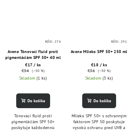
KÓD:
276
KÓD:
291
Avene Tónovací fluid proti
Avene Mlieko SPF 50+ 250 ml
pigmentáciám SPF 50+ 40 ml
€17
/ ks
€18
/ ks
€34
€36
(–50 %)
(–50 %)
Skladom
(1 ks)
Skladom
(3 ks)
Do košíka
Do košíka
Tónovací fluid proti
Mlieko SPF 50+ s ochranným
pigmentáciám SPF 50+
faktorom SPF 50 poskytuje
poskytuje každodennú
vysokú ochranu pred UVB a