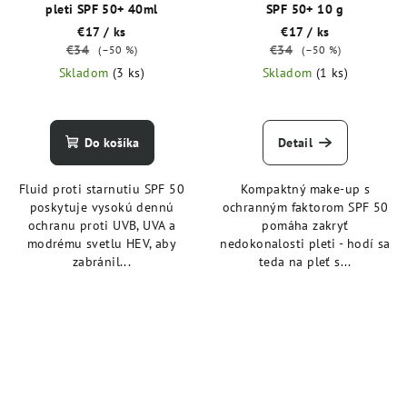
pleti SPF 50+ 40ml
SPF 50+ 10 g
€17
/ ks
€17
/ ks
€34
€34
(–50 %)
(–50 %)
Skladom
(3 ks)
Skladom
(1 ks)
Do košíka
Detail
Fluid proti starnutiu SPF 50
Kompaktný make-up s
poskytuje vysokú dennú
ochranným faktorom SPF 50
ochranu proti UVB, UVA a
pomáha zakryť
modrému svetlu HEV, aby
nedokonalosti pleti - hodí sa
zabránil...
teda na pleť s...