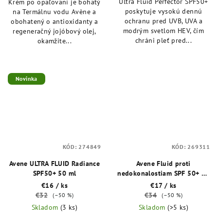
Ultra Fluid Perfector SPF50+
Krém po opaľovaní je bohatý
poskytuje vysokú dennú
na Termálnu vodu Avène a
ochranu pred UVB, UVA a
obohatený o antioxidanty a
modrým svetlom HEV, čím
regeneračný jojóbový olej,
chráni pleť pred...
okamžite...
Novinka
KÓD:
274849
KÓD:
269311
Avene ULTRA FLUID Radiance
Avene Fluid proti
SPF50+ 50 ml
nedokonalostiam SPF 50+ 40
ml
€16
/ ks
€17
/ ks
€32
€34
(–50 %)
(–50 %)
Skladom
(3 ks)
Skladom
(>5 ks)