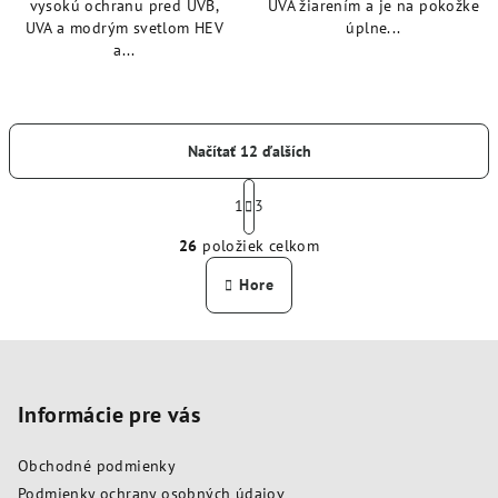
vysokú ochranu pred UVB,
UVA žiarením a je na pokožke
UVA a modrým svetlom HEV
úplne...
a...
Načítať 12 ďalších
S
t
1
3
O
r
26
položiek celkom
á
v
n
l
Hore
k
á
o
d
v
Z
a
a
n
á
c
i
i
p
Informácie pre vás
e
e
ä
p
Obchodné podmienky
t
r
Podmienky ochrany osobných údajov