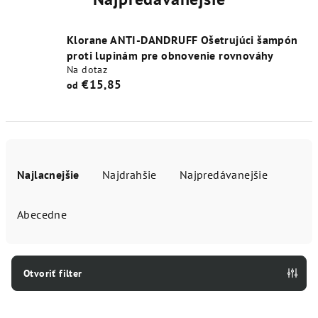
Klorane ANTI-DANDRUFF Ošetrujúci šampón
proti lupinám pre obnovenie rovnováhy
Na dotaz
€15,85
od
R
a
Najlacnejšie
Najdrahšie
Najpredávanejšie
d
e
Abecedne
n
i
e
Otvoriť filter
p
V
r