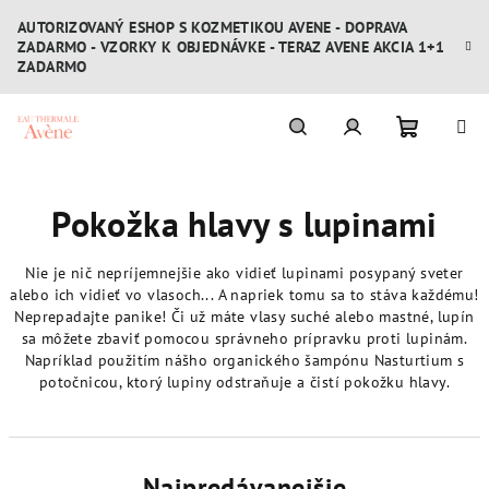
Prejsť
AUTORIZOVANÝ ESHOP S KOZMETIKOU AVENE - DOPRAVA
na
ZADARMO - VZORKY K OBJEDNÁVKE - TERAZ AVENE AKCIA 1+1
obsah
ZADARMO
Nákupn
Hľadať
Prihlásenie
Pokožka hlavy s lupinami
košík
Nie je nič nepríjemnejšie ako vidieť lupinami posypaný sveter
alebo ich vidieť vo vlasoch... A napriek tomu sa to stáva každému!
Neprepadajte panike! Či už máte vlasy suché alebo mastné, lupín
sa môžete zbaviť pomocou správneho prípravku proti lupinám.
Napríklad použitím nášho organického šampónu Nasturtium s
potočnicou, ktorý lupiny odstraňuje a čistí pokožku hlavy.
Najpredávanejšie