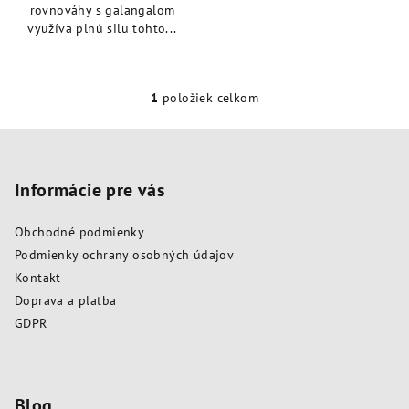
rovnováhy s galangalom
využíva plnú silu tohto...
1
položiek celkom
O
v
Z
l
á
á
p
Informácie pre vás
d
a
ä
c
Obchodné podmienky
t
i
Podmienky ochrany osobných údajov
i
e
Kontakt
e
p
Doprava a platba
r
GDPR
v
k
y
v
Blog