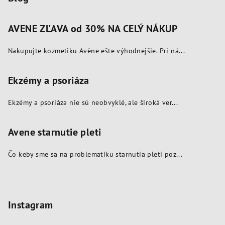
ý
p
AVENE ZĽAVA od 30% NA CELÝ NÁKUP
i
s
Nakupujte kozmetiku Avène ešte výhodnejšie. Pri ná...
u
Ekzémy a psoriáza
Ekzémy a psoriáza nie sú neobvyklé, ale široká ver...
Avene starnutie pleti
Čo keby sme sa na problematiku starnutia pleti poz...
Instagram