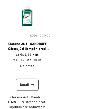
ý
o
p
d
i
u
s
k
p
t
KÓD:
400/400
r
o
o
Klorane ANTI-DANDRUFF
v
Ošetrujúci šampón proti
d
lupinám pre obnovenie
€15,85
/ ks
od
u
rovnováhy
€16,12
(až –30 %)
k
Na dotaz
t
o
v
Detail
Klorane Anti-Dandruff
Ošetrujúci šampón proti
lupinám pre obnovenie