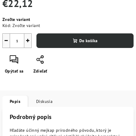
€22,12
Jednotková
Zvoľte variant
cena:
Kód:
Zvoľte variant
−
+
Do košíka
Opýtať sa
Zdieľať
Popis
Diskusia
Podrobný popis
Hľadáte účinný mejkap prírodného pôvodu, ktorý je