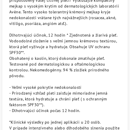
prispôsobený vašej citlivej pleti? Vyskúšajte kompaktný
mejkap s vysokým krytím od dermatologických laboratórií
Avène. Tento vysoko tolerantný krémový mejkap kryje
nedokonalosti vrátane tých najvážnejších (rosacea, akné,
vitiligo, psoriáza, angióm atď.).
Dlhotrvajúci účinok, 12 hodín * Zjednotená a žiarivá pleť.
Vodoodolné zloženie s veľmi jemnou krémovou textúrou,
ktorá pleť vyživuje a hydratuje. Obsahuje UV ochranu
SPF30**.
Obohatený o kaolín, ktorý dokonale zmatňuje pleť.
Testované pod dermatologickou a oftalmologickou
kontrolou. Nekomedogénny. 94 % zložiek prírodného
pôvodu.
- Veľmi vysoké pokrytie nedokonalostí
- Prirodzený vzhľad pleti zaisťuje mimoriadne jemná
textúra, ktorá hydratuje a chráni pleť ( s ochranným
faktorom SPF30**).
- Dlhotrvajúci účinok počas 12 hodín.
*Klinické výsledky po jednej aplikácii u 20 osôb.
V prípade intenzívneho alebo dlhodobého slnenia použite