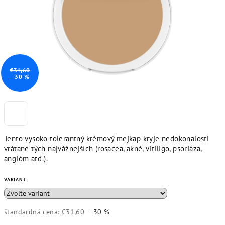
€31,60
–30 %
Tento vysoko tolerantný krémový mejkap kryje nedokonalosti
vrátane tých najvážnejších (rosacea, akné, vitiligo, psoriáza,
angióm atď.).
VARIANT:
štandardná cena:
€31,60
–30 %