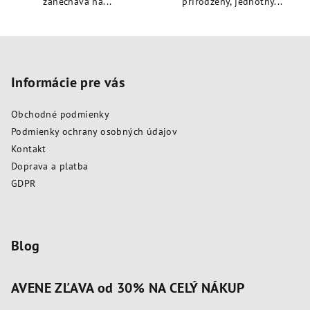
zanecháva na...
prirodzený, jednotný...
Z
á
p
Informácie pre vás
ä
Obchodné podmienky
t
Podmienky ochrany osobných údajov
i
Kontakt
e
Doprava a platba
GDPR
Blog
AVENE ZĽAVA od 30% NA CELÝ NÁKUP