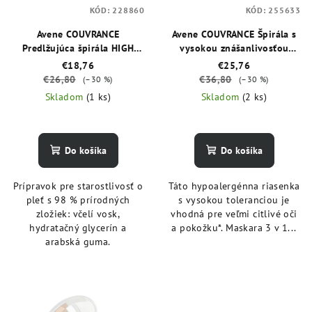
KÓD:
228860
KÓD:
255633
Avene COUVRANCE
Avene COUVRANCE Špirála s
Predlžujúca špirála HIGH
vysokou znášanlivosťou
DEFINITION čierna 7 ml
čierna 7 ml
€18,76
€25,76
€26,80
€36,80
(–30 %)
(–30 %)
Skladom
(1 ks)
Skladom
(2 ks)
Do košíka
Do košíka
Prípravok pre starostlivosť o
Táto hypoalergénna riasenka
pleť s 98 % prírodných
s vysokou toleranciou je
zložiek: včelí vosk,
vhodná pre veľmi citlivé oči
hydratačný glycerín a
a pokožku*. Maskara 3 v 1...
arabská guma.