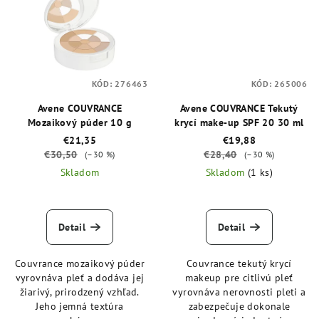
KÓD:
276463
KÓD:
265006
Avene COUVRANCE
Avene COUVRANCE Tekutý
Mozaikový púder 10 g
krycí make-up SPF 20 30 ml
€21,35
€19,88
€30,50
€28,40
(–30 %)
(–30 %)
Skladom
Skladom
(1 ks)
Detail
Detail
Couvrance mozaikový púder
Couvrance tekutý krycí
vyrovnáva pleť a dodáva jej
makeup pre citlivú pleť
žiarivý, prirodzený vzhľad.
vyrovnáva nerovnosti pleti a
Jeho jemná textúra
zabezpečuje dokonale