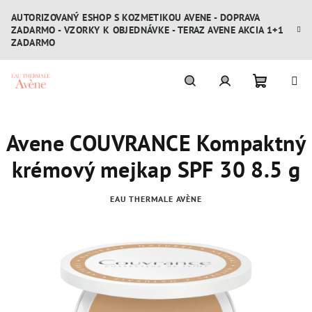
Prejsť
AUTORIZOVANÝ ESHOP S KOZMETIKOU AVENE - DOPRAVA
na
ZADARMO - VZORKY K OBJEDNÁVKE - TERAZ AVENE AKCIA 1+1
obsah
ZADARMO
Nákupn
Hľadať
Prihlásenie
Avene COUVRANCE Kompaktný
košík
krémový mejkap SPF 30 8.5 g
EAU THERMALE AVÈNE