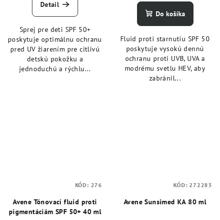
Detail
Do košíka
Sprej pre deti SPF 50+
Fluid proti starnutiu SPF 50
poskytuje optimálnu ochranu
poskytuje vysokú dennú
pred UV žiarením pre citlivú
ochranu proti UVB, UVA a
detskú pokožku a
modrému svetlu HEV, aby
jednoduchú a rýchlu...
zabránil...
KÓD:
276
KÓD:
272283
Avene Tónovací fluid proti
Avene Sunsimed KA 80 ml
pigmentáciám SPF 50+ 40 ml