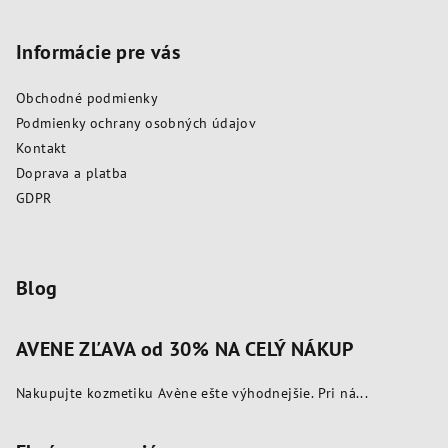
á
p
Informácie pre vás
ä
Obchodné podmienky
t
Podmienky ochrany osobných údajov
i
Kontakt
e
Doprava a platba
GDPR
Blog
AVENE ZĽAVA od 30% NA CELÝ NÁKUP
Nakupujte kozmetiku Avène ešte výhodnejšie. Pri ná...