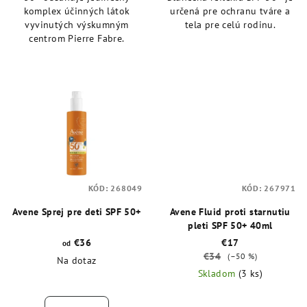
komplex účinných látok
určená pre ochranu tváre a
vyvinutých výskumným
tela pre celú rodinu.
centrom Pierre Fabre.
KÓD:
268049
KÓD:
267971
Avene Sprej pre deti SPF 50+
Avene Fluid proti starnutiu
pleti SPF 50+ 40ml
€36
€17
od
€34
(–50 %)
Na dotaz
Skladom
(3 ks)