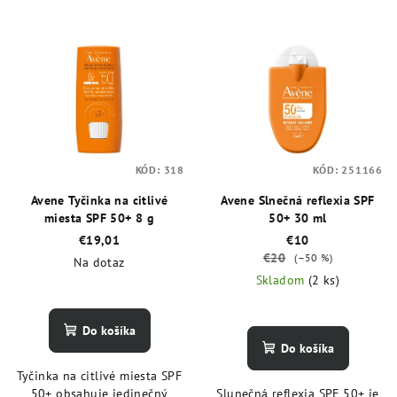
KÓD:
318
KÓD:
251166
Avene Tyčinka na citlivé
Avene Slnečná reflexia SPF
miesta SPF 50+ 8 g
50+ 30 ml
€19,01
€10
€20
(–50 %)
Na dotaz
Skladom
(2 ks)
Do košíka
Do košíka
Tyčinka na citlivé miesta SPF
50+ obsahuje jedinečný
Slunečná reflexia SPF 50+ je