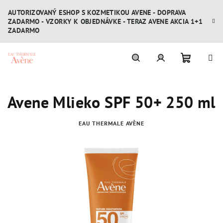
Prejsť
AUTORIZOVANÝ ESHOP S KOZMETIKOU AVENE - DOPRAVA
na
ZADARMO - VZORKY K OBJEDNÁVKE - TERAZ AVENE AKCIA 1+1
obsah
ZADARMO
Nákupn
Hľadať
Prihlásenie
Avene Mlieko SPF 50+ 250 ml
košík
EAU THERMALE AVÈNE