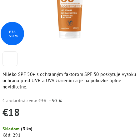
€36
–50 %
Mlieko SPF 50+ s ochranným faktorom SPF 50 poskytuje vysokú
ochranu pred UVB a UVA žiarením a je na pokožke úplne
neviditeľné.
štandardná cena:
€36
–50 %
€18
Jednotková
Skladom
(3 ks)
cena:
Kód:
291