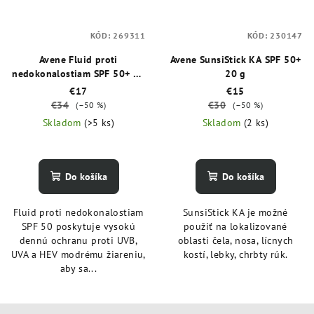
KÓD:
269311
KÓD:
230147
Avene Fluid proti
Avene SunsiStick KA SPF 50+
nedokonalostiam SPF 50+ 40
20 g
ml
€17
€15
€34
€30
(–50 %)
(–50 %)
Skladom
(>5 ks)
Skladom
(2 ks)
Do košíka
Do košíka
Fluid proti nedokonalostiam
SunsiStick KA je možné
SPF 50 poskytuje vysokú
použiť na lokalizované
dennú ochranu proti UVB,
oblasti čela, nosa, lícnych
UVA a HEV modrému žiareniu,
kostí, lebky, chrbty rúk.
aby sa...
Z