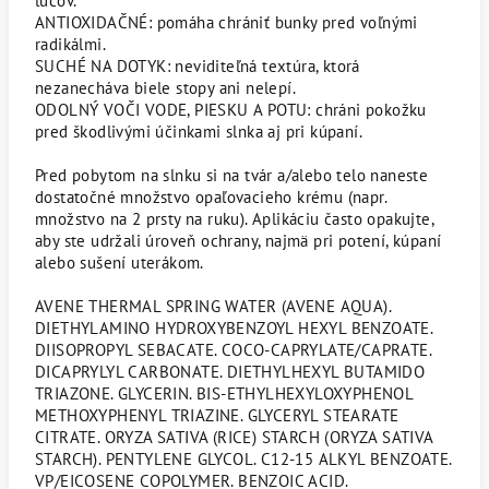
lúčov.
ANTIOXIDAČNÉ: pomáha chrániť bunky pred voľnými
radikálmi.
SUCHÉ NA DOTYK: neviditeľná textúra, ktorá
nezanecháva biele stopy ani nelepí.
ODOLNÝ VOČI VODE, PIESKU A POTU: chráni pokožku
pred škodlivými účinkami slnka aj pri kúpaní.
Pred pobytom na slnku si na tvár a/alebo telo naneste
dostatočné množstvo opaľovacieho krému (napr.
množstvo na 2 prsty na ruku). Aplikáciu často opakujte,
aby ste udržali úroveň ochrany, najmä pri potení, kúpaní
alebo sušení uterákom.
AVENE THERMAL SPRING WATER (AVENE AQUA).
DIETHYLAMINO HYDROXYBENZOYL HEXYL BENZOATE.
DIISOPROPYL SEBACATE. COCO-CAPRYLATE/CAPRATE.
DICAPRYLYL CARBONATE. DIETHYLHEXYL BUTAMIDO
TRIAZONE. GLYCERIN. BIS-ETHYLHEXYLOXYPHENOL
METHOXYPHENYL TRIAZINE. GLYCERYL STEARATE
CITRATE. ORYZA SATIVA (RICE) STARCH (ORYZA SATIVA
STARCH). PENTYLENE GLYCOL. C12-15 ALKYL BENZOATE.
VP/EICOSENE COPOLYMER. BENZOIC ACID.