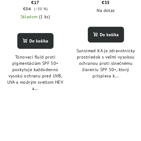
€17
€35
€34
(–50 %)
Na dotaz
Skladom
(1 ks)
Do košíka
Do košíka
Sunsimed KA je zdravotnícky
Tónovací fluid proti
prostriedok s veľmi vysokou
pigmentáciám SPF 50+
ochranou proti slnečnému
poskytuje každodennú
žiareniu SPF 50+, ktorý
vysokú ochranu pred UVB,
prispieva k...
UVA a modrým svetlom HEV
a...