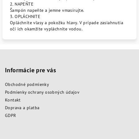
2. NAPEŇTE
Šampón napeňte a jemne vmasírujte.
3. OPLÁCHNITE
Opláchnite vlasy a pokožku hlavy. V prípade zasiahnutia
očí ich okamžite vypláchnite vodou.
Z
á
p
Informácie pre vás
ä
Obchodné podmienky
t
Podmienky ochrany osobných údajov
i
Kontakt
e
Doprava a platba
GDPR