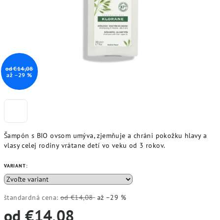
od €14,08
až –29 %
Šampón s BIO ovsom umýva, zjemňuje a chráni pokožku hlavy a
vlasy celej rodiny vrátane detí vo veku od 3 rokov.
VARIANT:
štandardná cena:
od €14,08
až –29 %
od
€14,08