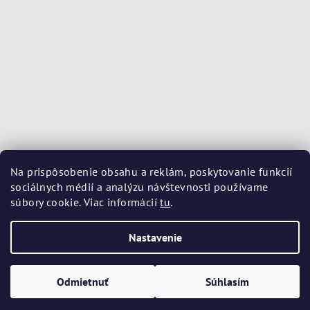
Na prispôsobenie obsahu a reklám, poskytovanie funkcií
sociálnych médií a analýzu návštevnosti používame
súbory cookie. Viac informácií
tu
.
Nastavenie
Copyright 2026
Kozmetika Avene
. Všetky práva vyhradené.
Upraviť nastavenie cookies
Odmietnuť
Súhlasím
Vytvoril Shoptet