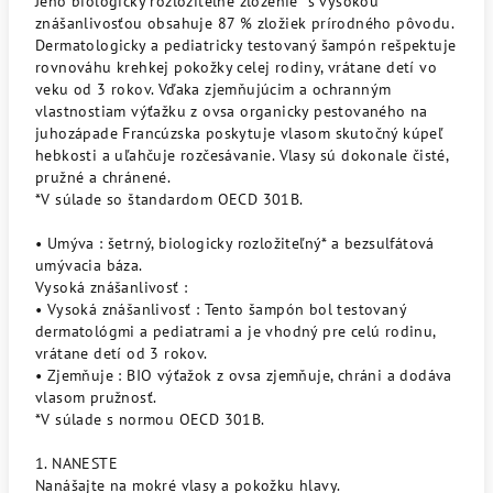
Jeho biologicky rozložiteľné zloženie* s vysokou
znášanlivosťou obsahuje 87 % zložiek prírodného pôvodu.
Dermatologicky a pediatricky testovaný šampón rešpektuje
rovnováhu krehkej pokožky celej rodiny, vrátane detí vo
veku od 3 rokov. Vďaka zjemňujúcim a ochranným
vlastnostiam výťažku z ovsa organicky pestovaného na
juhozápade Francúzska poskytuje vlasom skutočný kúpeľ
hebkosti a uľahčuje rozčesávanie. Vlasy sú dokonale čisté,
pružné a chránené.
*V súlade so štandardom OECD 301B.
• Umýva : šetrný, biologicky rozložiteľný* a bezsulfátová
umývacia báza.
Vysoká znášanlivosť :
• Vysoká znášanlivosť : Tento šampón bol testovaný
dermatológmi a pediatrami a je vhodný pre celú rodinu,
vrátane detí od 3 rokov.
• Zjemňuje : BIO výťažok z ovsa zjemňuje, chráni a dodáva
vlasom pružnosť.
*V súlade s normou OECD 301B.
1. NANESTE
Nanášajte na mokré vlasy a pokožku hlavy.