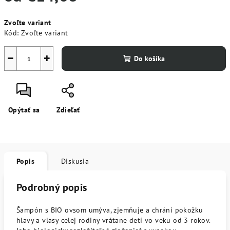
Jednotková
Zvoľte variant
cena:
Kód:
Zvoľte variant
−
+
Do košíka
Opýtať sa
Zdieľať
Popis
Diskusia
Podrobný popis
Šampón s BIO ovsom umýva, zjemňuje a chráni pokožku
hlavy a vlasy celej rodiny vrátane detí vo veku od 3 rokov.