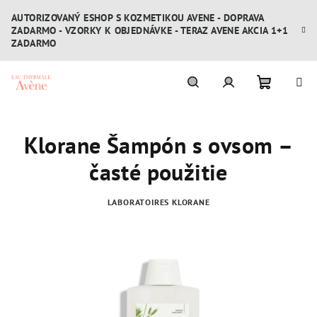
Prejsť
AUTORIZOVANÝ ESHOP S KOZMETIKOU AVENE - DOPRAVA
na
ZADARMO - VZORKY K OBJEDNÁVKE - TERAZ AVENE AKCIA 1+1
obsah
ZADARMO
Nákupn
Hľadať
Prihlásenie
Klorane Šampón s ovsom –
košík
časté použitie
LABORATOIRES KLORANE