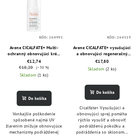
KÓD:
264991
KÓD:
264519
Avene CICALFATE+ Multi-
Avene CICALFATE+ vysušujúci
ochranný obnovujúci krém
a obnovujúci regeneračný
SPF 50+ 30 ml
sprej 100 ml
€12,74
€17,80
€18,20
(–30 %)
Skladom
(2 ks)
Skladom
(1 ks)
Do košíka
Do košíka
Cicalfate+ Vysušujúci a
Vonkajšie poškodenie
obnovujúci sprej pomáha
spôsobené najmä UV
rýchlo vysušiť a obnoviť
žiarením znižuje obnovujúce
podráždenú pokožku a
mechanizmy podráždenej
podráždenia so sklonom...