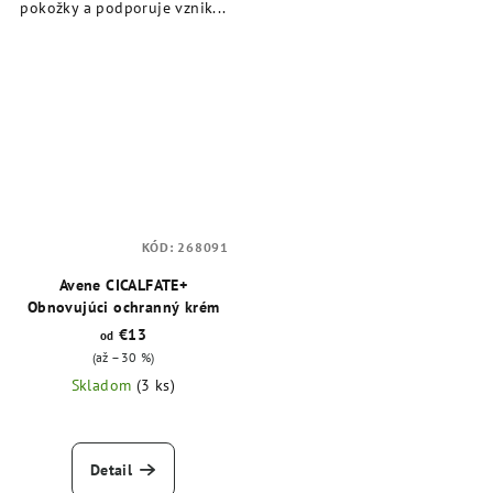
pokožky a podporuje vznik...
KÓD:
268091
Avene CICALFATE+
Obnovujúci ochranný krém
€13
od
(až –30 %)
Skladom
(3 ks)
Detail