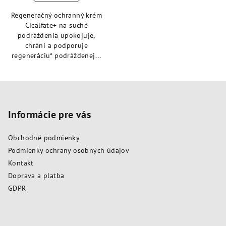
Regeneračný ochranný krém
Cicalfate+ na suché
podráždenia upokojuje,
chráni a podporuje
regeneráciu* podráždenej...
Z
á
p
Informácie pre vás
ä
Obchodné podmienky
t
Podmienky ochrany osobných údajov
i
Kontakt
e
Doprava a platba
GDPR