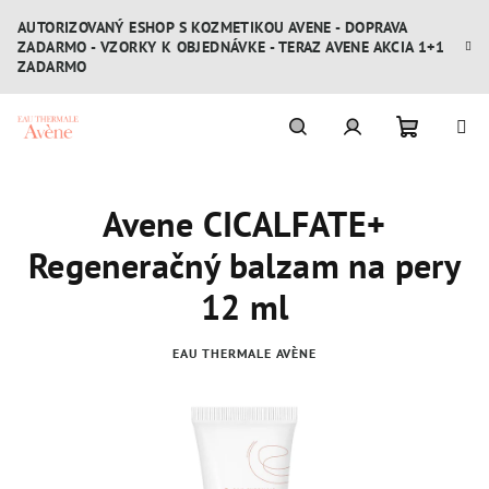
Prejsť
AUTORIZOVANÝ ESHOP S KOZMETIKOU AVENE - DOPRAVA
na
ZADARMO - VZORKY K OBJEDNÁVKE - TERAZ AVENE AKCIA 1+1
obsah
ZADARMO
Nákupn
Hľadať
Prihlásenie
Avene CICALFATE+
košík
Regeneračný balzam na pery
12 ml
EAU THERMALE AVÈNE