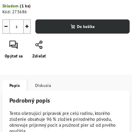
Jednotková
Skladom
(1 ks)
cena:
Kód:
273686
−
+
Do košíka
Opýtať sa
Zdieľať
Popis
Diskusia
Podrobný popis
Tento ošetrujúci prípravok pre celú rodinu, ktorého
zloženie obsahuje 96 % zložiek prírodného pôvodu,
obnovuje príjemný pocit a pružnosť pier už od prvého
použitia.