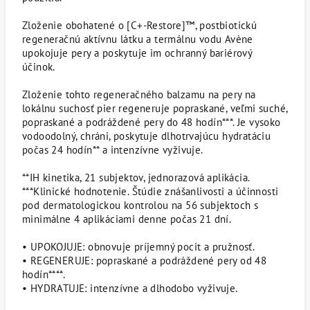
Zloženie obohatené o [C+-Restore]™, postbiotickú
regeneračnú aktívnu látku a termálnu vodu Avène
upokojuje pery a poskytuje im ochranný bariérový
účinok.
Zloženie tohto regeneračného balzamu na pery na
lokálnu suchosť pier regeneruje popraskané, veľmi suché,
popraskané a podráždené pery do 48 hodín***. Je vysoko
vodoodolný, chráni, poskytuje dlhotrvajúcu hydratáciu
počas 24 hodín** a intenzívne vyživuje.
**IH kinetika, 21 subjektov, jednorazová aplikácia.
***Klinické hodnotenie. Štúdie znášanlivosti a účinnosti
pod dermatologickou kontrolou na 56 subjektoch s
minimálne 4 aplikáciami denne počas 21 dní.
• UPOKOJUJE: obnovuje príjemný pocit a pružnosť.
• REGENERUJE: popraskané a podráždené pery od 48
hodín****.
• HYDRATUJE: intenzívne a dlhodobo vyživuje.