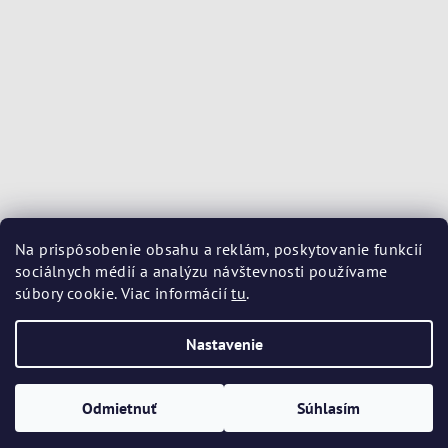
Na prispôsobenie obsahu a reklám, poskytovanie funkcií
sociálnych médií a analýzu návštevnosti používame
súbory cookie. Viac informácií
tu
.
Nastavenie
Copyright 2026
Kozmetika Avene
. Všetky práva vyhradené.
Upraviť nastavenie cookies
Odmietnuť
Súhlasím
Vytvoril Shoptet