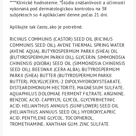
****Klinické hodnotenie. *Štúdia znášanlivosti a účinnosti
vykonaná pod dermatologickou kontrolou na 38
subjektoch so 4 aplikáciami denne počas 21 dní.
Aplikujte tak často, ako je potrebné.
RICINUS COMMUNIS (CASTOR) SEED OIL (RICINUS
COMMUNIS SEED OIL). AVENE THERMAL SPRING WATER
(AVENE AQUA). BUTYROSPERMUM PARKII (SHEA) OIL
(BUTYROSPERMUM PARKII OIL). GLYCERIN. SIMMONDSIA
CHINENSIS (JOJOBA) SEED OIL (SIMMONDSIA CHINENSIS
SEED OIL). BEESWAX (CERA ALBA). BUTYROSPERMUM
PARKII (SHEA) BUTTER (BUTYROSPERMUM PARKII
BUTTER). POLYGLYCERYL-2 DIPOLYHYDROXYSTEARATE.
DISTEARDIMONIUM HECTORITE. MAGNESIUM SULFATE.
AQUAPHILUS DOLOMIAE FERMENT FILTRATE. ARGININE.
BENZOIC ACID. CAPRYLYL GLYCOL. GLYCYRRHETINIC
ACID. HELIANTHUS ANNUUS (SUNFLOWER) SEED OIL
(HELIANTHUS ANNUUS SEED OIL). HYDROXYCAPRIC
ACID. PENTYLENE GLYCOL. TOCOPHEROL.
TROMETHAMINE. XANTHAN GUM. ZINC SULFATE