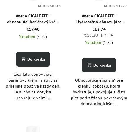
KÓD:
258611
KÓD:
244297
Avene CICALFATE+
Avene CICALFATE+
obnovujúci bariérový krém
Hydratačná obnovujúca
na ruky 100 ml
emulzia po povrchových
€17,40
€12,74
zákrokoch alebo tetovaní 40
€18,20
(–30 %)
Skladom
(4 ks)
ml
Skladom
(1 ks)
Do košíka
Do košíka
Cicalfate obnovujúci
bariérový krém na ruky sa
Obnovujúca emulzia* pre
príjemne používa každý deň,
krehkú pokožku, ktorá
je suchý na dotyk a
hydratuje, upokojuje a čistí
upokojuje veľmi...
pleť podráždenú povrchovým
dermatologickým...