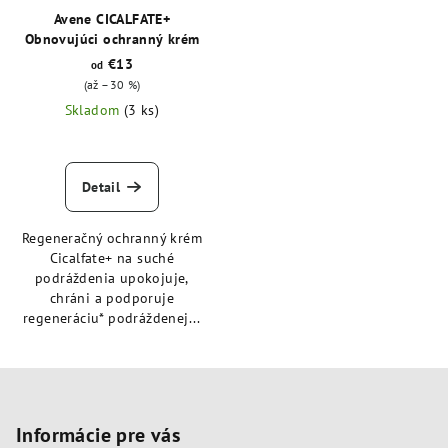
Avene CICALFATE+
Obnovujúci ochranný krém
€13
od
(až –30 %)
Skladom
(3 ks)
Detail
Regeneračný ochranný krém
Cicalfate+ na suché
podráždenia upokojuje,
chráni a podporuje
regeneráciu* podráždenej...
Z
á
p
Informácie pre vás