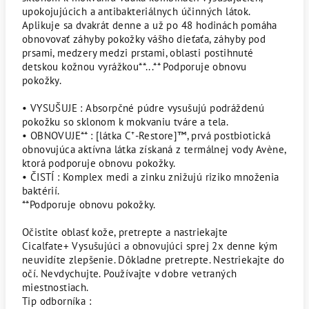
upokojujúcich a antibakteriálnych účinných látok.
Aplikuje sa dvakrát denne a už po 48 hodinách pomáha
obnovovať záhyby pokožky vášho dieťaťa, záhyby pod
prsami, medzery medzi prstami, oblasti postihnuté
detskou kožnou vyrážkou**...** Podporuje obnovu
pokožky.
• VYSUŠUJE : Absorpčné púdre vysušujú podráždenú
pokožku so sklonom k mokvaniu tváre a tela.
• OBNOVUJE** : [látka C⁺-Restore]™, prvá postbiotická
obnovujúca aktívna látka získaná z termálnej vody Avène,
ktorá podporuje obnovu pokožky.
• ČISTÍ : Komplex medi a zinku znižujú riziko množenia
baktérií.
**Podporuje obnovu pokožky.
Očistite oblasť kože, pretrepte a nastriekajte
Cicalfate+ Vysušujúci a obnovujúci sprej 2x denne kým
neuvidíte zlepšenie. Dôkladne pretrepte. Nestriekajte do
očí. Nevdychujte. Používajte v dobre vetraných
miestnostiach.
Tip odborníka :