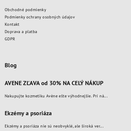
ä
Obchodné podmienky
t
Podmienky ochrany osobných údajov
i
Kontakt
e
Doprava a platba
GDPR
Blog
AVENE ZĽAVA od 30% NA CELÝ NÁKUP
Nakupujte kozmetiku Avène ešte výhodnejšie. Pri ná...
Ekzémy a psoriáza
Ekzémy a psoriáza nie sú neobvyklé, ale široká ver...