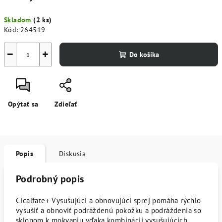
Jednotková
Skladom
(2 ks)
cena:
Kód:
264519
−
+
Do košíka
Opýtať sa
Zdieľať
Popis
Diskusia
Podrobný popis
Cicalfate+ Vysušujúci a obnovujúci sprej pomáha rýchlo
vysušiť a obnoviť podráždenú pokožku a podráždenia so
sklonom k mokvaniu vďaka kombinácii vysušujúcich,