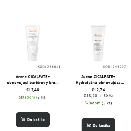
KÓD:
258611
KÓD:
244297
Avene CICALFATE+
Avene CICALFATE+
obnovujúci bariérový krém
Hydratačná obnovujúca
na ruky 100 ml
emulzia po povrchových
€17,40
€12,74
zákrokoch alebo tetovaní 40
€18,20
(–30 %)
Skladom
(2 ks)
ml
Skladom
(1 ks)
Do košíka
Do košíka