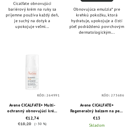
Cicalfate obnovujúci
bariérový krém na ruky sa
Obnovujúca emulzia* pre
príjemne používa každý deň,
krehkú pokožku, ktorá
je suchý na dotyk a
hydratuje, upokojuje a čistí
upokojuje veľmi...
pleť podráždenú povrchovým
dermatologickým...
KÓD:
264991
KÓD:
273686
Avene CICALFATE+ Multi-
Avene CICALFATE+
ochranný obnovujúci krém
Regeneračný balzam na pery
SPF 50+ 30 ml
12 ml
€12,74
€13
€18,20
(–30 %)
Skladom