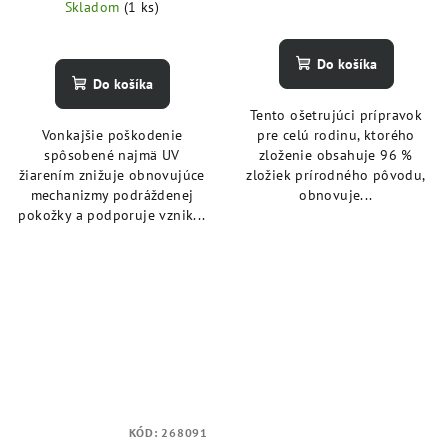
Skladom
(1 ks)
Do košíka
Do košíka
Tento ošetrujúci prípravok
Vonkajšie poškodenie
pre celú rodinu, ktorého
spôsobené najmä UV
zloženie obsahuje 96 %
žiarením znižuje obnovujúce
zložiek prírodného pôvodu,
mechanizmy podráždenej
obnovuje...
pokožky a podporuje vznik...
KÓD:
268091