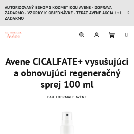
Prejsť
AUTORIZOVANÝ ESHOP S KOZMETIKOU AVENE - DOPRAVA
na
ZADARMO - VZORKY K OBJEDNÁVKE - TERAZ AVENE AKCIA 1+1
obsah
ZADARMO
Nákupn
Hľadať
Prihlásenie
Avene CICALFATE+ vysušujúci
košík
a obnovujúci regeneračný
sprej 100 ml
EAU THERMALE AVÈNE