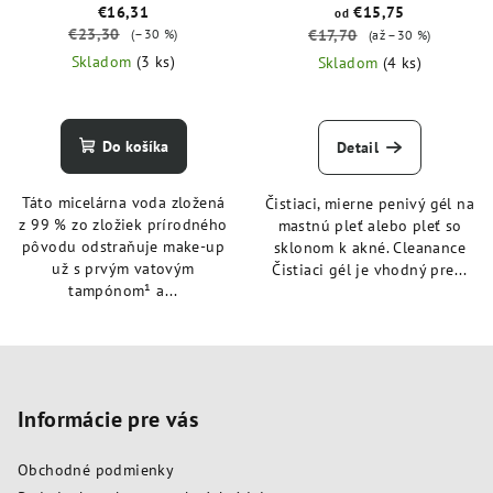
€16,31
€15,75
od
€23,30
(–30 %)
€17,70
(až –30 %)
Skladom
(3 ks)
Skladom
(4 ks)
Do košíka
Detail
Táto micelárna voda zložená
Čistiaci, mierne penivý gél na
z 99 % zo zložiek prírodného
mastnú pleť alebo pleť so
pôvodu odstraňuje make-up
sklonom k akné. Cleanance
už s prvým vatovým
Čistiaci gél je vhodný pre...
tampónom¹ a...
Z
á
p
Informácie pre vás
ä
Obchodné podmienky
t