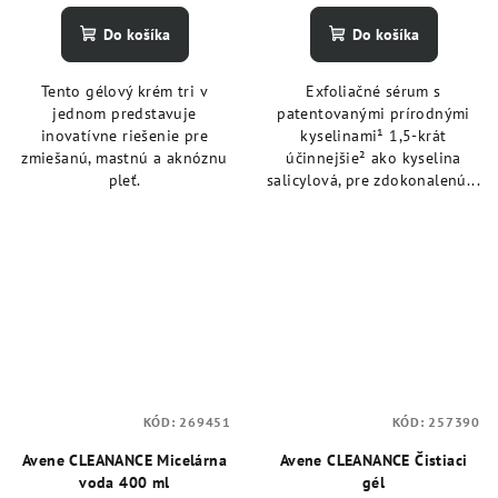
Do košíka
Do košíka
Tento gélový krém tri v
Exfoliačné sérum s
jednom predstavuje
patentovanými prírodnými
inovatívne riešenie pre
kyselinami¹ 1,5-krát
zmiešanú, mastnú a aknóznu
účinnejšie² ako kyselina
pleť.
salicylová, pre zdokonalenú...
KÓD:
269451
KÓD:
257390
Avene CLEANANCE Micelárna
Avene CLEANANCE Čistiaci
voda 400 ml
gél