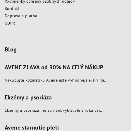
Podmienky ochrany osobných údajov
i
Kontakt
e
Doprava a platba
GDPR
Blog
AVENE ZĽAVA od 30% NA CELÝ NÁKUP
Nakupujte kozmetiku Avène ešte výhodnejšie. Pri ná...
Ekzémy a psoriáza
Ekzémy a psoriáza nie sú neobvyklé, ale široká ver...
Avene starnutie pleti