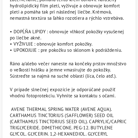
hydrolipidický film pleti, vyživuje a obnovuje komfort
pleti a pomáha tak pri následnej liečbe. Krémová,
nemastná textúra sa ľahko rozotiera a rýchlo vstrebáva.
• DOPĹŇA LIPIDY : obnovuje vlhkosť pokožky vysušenej
po liečbe akné.
• VYŽIVUJE : obnovuje komfort pokožky.
• UPOKOJUJE : pre pokožku so sklonom k podráždeniu.
Ráno a/alebo večer naneste na končeky prstov množstvo
o veľkosti hrášku a jemne vmasírujte do pokožky.
Sústreďte sa najmä na suché oblasti (líca, čelo atď.).
V prípade slnečnej expozície je odporúčané použiť
vhodnú fotoprotekciu. Vyhnite sa kontaktu s očami.
AVENE THERMAL SPRING WATER (AVENE AQUA).
CARTHAMUS TINCTORIUS (SAFFLOWER) SEED OIL
(CARTHAMUS TINCTORIUS SEED OIL). CAPRYLIC/CAPRIC
TRIGLYCERIDE. DIMETHICONE. PEG-12. BUTYLENE
GLYCOL. GLYCERIN. 1,2-HEXANEDIOL. GLYCERYL