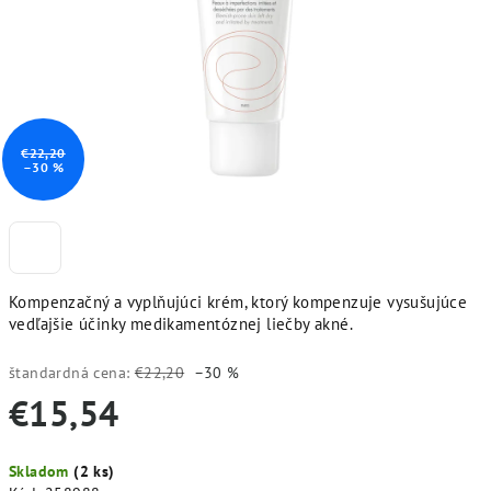
€22,20
–30 %
Kompenzačný a vyplňujúci krém, ktorý kompenzuje vysušujúce
vedľajšie účinky medikamentóznej liečby akné.
štandardná cena:
€22,20
–30 %
€15,54
Jednotková
Skladom
(2 ks)
cena: