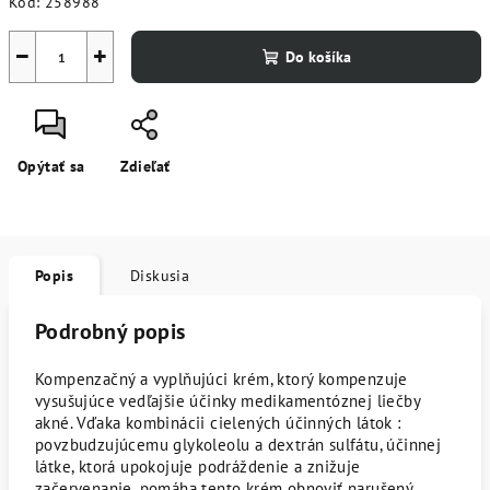
Kód:
258988
−
+
Do košíka
Opýtať sa
Zdieľať
Popis
Diskusia
Podrobný popis
Kompenzačný a vyplňujúci krém, ktorý kompenzuje
vysušujúce vedľajšie účinky medikamentóznej liečby
akné. Vďaka kombinácii cielených účinných látok :
povzbudzujúcemu glykoleolu a dextrán sulfátu, účinnej
látke, ktorá upokojuje podráždenie a znižuje
začervenanie, pomáha tento krém obnoviť narušený