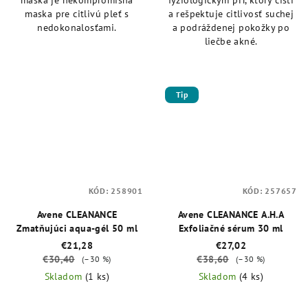
maska pre citlivú pleť s
a rešpektuje citlivosť suchej
nedokonalosťami.
a podráždenej pokožky po
liečbe akné.
Tip
KÓD:
258901
KÓD:
257657
Avene CLEANANCE
Avene CLEANANCE A.H.A
Zmatňujúci aqua-gél 50 ml
Exfoliačné sérum 30 ml
€21,28
€27,02
€30,40
€38,60
(–30 %)
(–30 %)
Skladom
(1 ks)
Skladom
(4 ks)