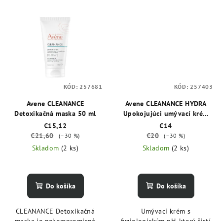
KÓD:
257681
KÓD:
257403
Avene CLEANANCE
Avene CLEANANCE HYDRA
Detoxikačná maska 50 ml
Upokojujúci umývací krém
200 ml
€15,12
€14
€21,60
€20
(–30 %)
(–30 %)
Skladom
(2 ks)
Skladom
(2 ks)
Do košíka
Do košíka
CLEANANCE Detoxikačná
Umývací krém s
maska je nekompromisná
fyziologickým pH, ktorý čistí