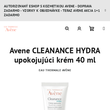
Prejsť
AUTORIZOVANÝ ESHOP S KOZMETIKOU AVENE - DOPRAVA
na
ZADARMO - VZORKY K OBJEDNÁVKE - TERAZ AVENE AKCIA 1+1
obsah
ZADARMO
Nákupn
Hľadať
Prihlásenie
Avene CLEANANCE HYDRA
košík
upokojujúci krém 40 ml
EAU THERMALE AVÈNE