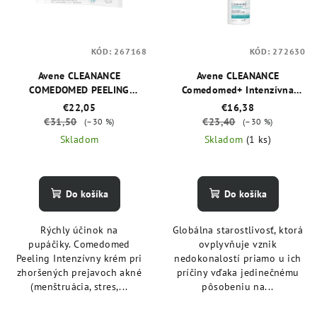
KÓD:
267168
KÓD:
272630
Avene CLEANANCE
Avene CLEANANCE
COMEDOMED PEELING
Comedomed+ Intenzívna
Intenzívny krém pri
starostlivosť proti
€22,05
€16,38
zhoršených prejavoch akné
nedokonalostiam aknóznej
€31,50
€23,40
(–30 %)
(–30 %)
40 ml
pleti 30 ml
Skladom
Skladom
(1 ks)
Do košíka
Do košíka
Rýchly účinok na
Globálna starostlivosť, ktorá
pupáčiky. Comedomed
ovplyvňuje vznik
Peeling Intenzívny krém pri
nedokonalostí priamo u ich
zhoršených prejavoch akné
príčiny vďaka jedinečnému
(menštruácia, stres,...
pôsobeniu na...