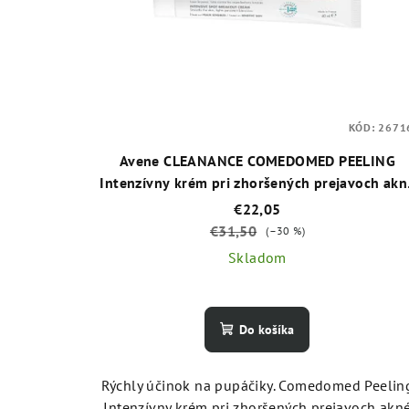
KÓD:
2671
Avene CLEANANCE COMEDOMED PEELING
Intenzívny krém pri zhoršených prejavoch akn
40 ml
€22,05
€31,50
(–30 %)
Skladom
Do košíka
Rýchly účinok na pupáčiky. Comedomed Peelin
Intenzívny krém pri zhoršených prejavoch akn