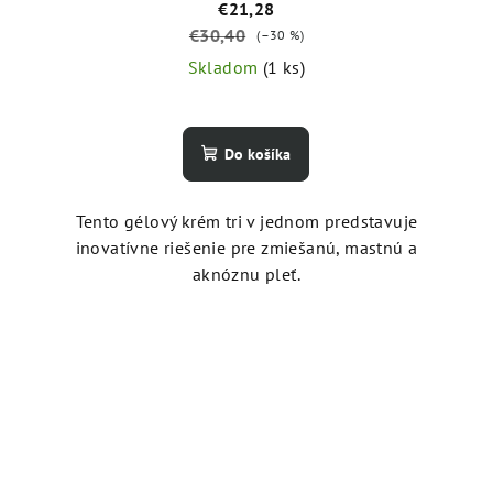
€21,28
€30,40
(–30 %)
Skladom
(1 ks)
Do košíka
Tento gélový krém tri v jednom predstavuje
inovatívne riešenie pre zmiešanú, mastnú a
aknóznu pleť.