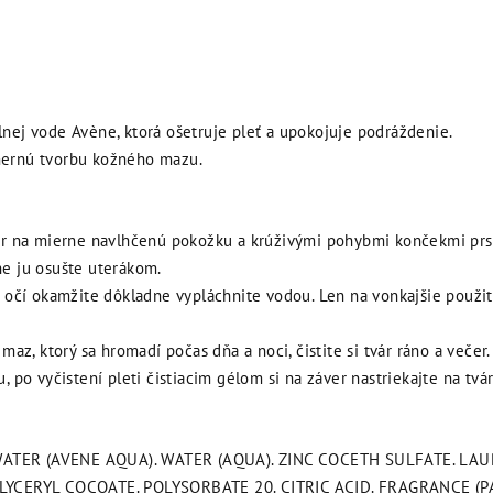
nej vode Avène, ktorá ošetruje pleť a upokojuje podráždenie.
ernú tvorbu kožného mazu.
er na mierne navlhčenú pokožku a krúživými pohybmi končekmi prst
e ju osušte uterákom.
í očí okamžite dôkladne vypláchnite vodou. Len na vonkajšie použit
maz, ktorý sa hromadí počas dňa a noci, čistite si tvár ráno a večer.
, po vyčistení pleti čistiacim gélom si na záver nastriekajte na t
TER (AVENE AQUA). WATER (AQUA). ZINC COCETH SULFATE. LAU
LYCERYL COCOATE. POLYSORBATE 20. CITRIC ACID. FRAGRANCE (PA