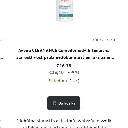
68
KÓD:
272630
Avene CLEANANCE Comedomed+ Intenzívna
é
starostlivosť proti nedokonalostiam aknóznej
pleti 30 ml
€16,38
€23,40
(–30 %)
Skladom
(1 ks)
Do košíka
g
Globálna starostlivosť, ktorá ovplyvňuje vznik
é
nedokonalostí priamo u ich príčiny vďaka