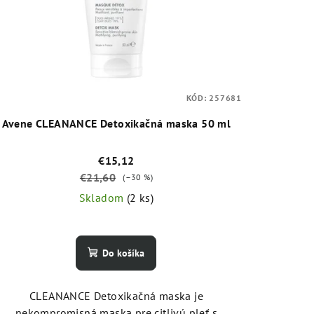
KÓD:
257681
Avene CLEANANCE Detoxikačná maska 50 ml
€15,12
€21,60
(–30 %)
Skladom
(2 ks)
Do košíka
CLEANANCE Detoxikačná maska je
nekompromisná maska pre citlivú pleť s