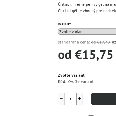
Čistiaci, mierne penivý gél na m
Čistiaci gél je vhodný pre nosite
VARIANT:
štandardná cena:
od €17,70
a
od
€15,75
Jednotková
cena:
Zvoľte variant
Kód:
Zvoľte variant
−
+