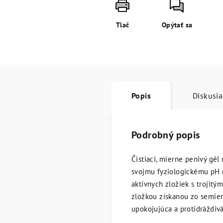
Tlač
Opýtať sa
Popis
Diskusia
Podrobný popis
Čistiaci, mierne penivý gél
svojmu fyziologickému pH ne
aktívnych zložiek s trojit
zložkou získanou zo semien
upokojujúca a protidráždivá 