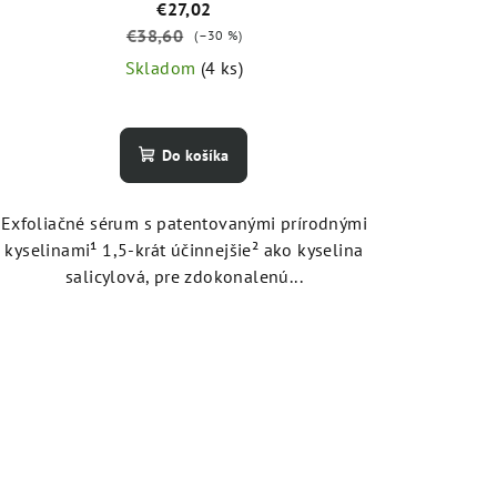
€27,02
€38,60
(–30 %)
Skladom
(4 ks)
Do košíka
Exfoliačné sérum s patentovanými prírodnými
kyselinami¹ 1,5-krát účinnejšie² ako kyselina
salicylová, pre zdokonalenú...