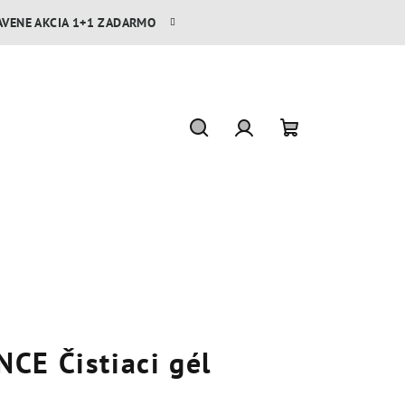
AVENE AKCIA 1+1 ZADARMO
Hľadať
Prihlásenie
Nákupný
košík
CE Čistiaci gél