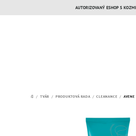
Prejsť
AUTORIZOVANÝ ESHOP S KOZME
na
obsah
/
TVÁR
/
PRODUKTOVÁ RADA
/
CLEANANCE
/
AVENE 
DOMOV