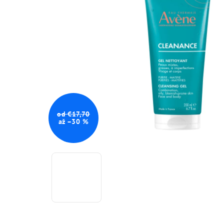
od €17,70
až –30 %