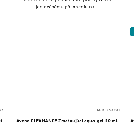
jedinečnému pôsobeniu na...
03
KÓD:
258901
í
Avene CLEANANCE Zmatňujúci aqua-gél 50 ml
A