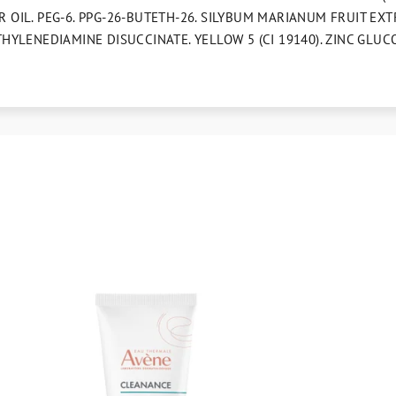
 OIL. PEG-6. PPG-26-BUTETH-26. SILYBUM MARIANUM FRUIT EX
HYLENEDIAMINE DISUCCINATE. YELLOW 5 (CI 19140). ZINC GLU