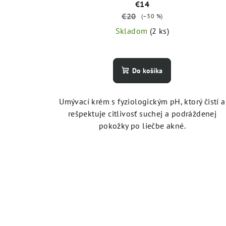
€14
€20
(–30 %)
Skladom
(2 ks)
Do košíka
Umývací krém s fyziologickým pH, ktorý čistí a
rešpektuje citlivosť suchej a podráždenej
pokožky po liečbe akné.