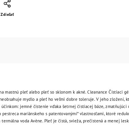
Zdieľať
 na mastnú pleť alebo pleť so sklonom k akné. Cleanance Čistiaci g
obsahuje mydlo a pleť ho veľmi dobre toleruje. V jeho zložení, kto
ým účinkom: jemné čistenie vďaka šetrnej čistiacej báze, zmatňujúc
 pestreca mariánskeho s patentovanými* vlastnosťami, ktoré reduku
termálna voda Avène. Pleť je čistá, svieža, prečistená a menej leskl