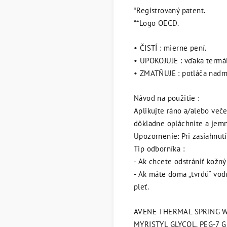
*Registrovaný patent.
**Logo OECD.
• ČISTÍ : mierne pení.
• UPOKOJUJE : vďaka termál
• ZMATŇUJE : potláča nadm
Návod na použitie :
Aplikujte ráno a/alebo več
dôkladne opláchnite a jemn
Upozornenie: Pri zasiahnut
Tip odborníka :
- Ak chcete odstrániť kožný 
- Ak máte doma „tvrdú“ vodu
pleť.
AVENE THERMAL SPRING WA
MYRISTYL GLYCOL. PEG-7 G