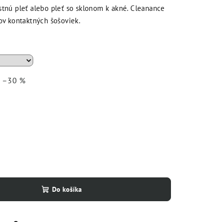
astnú pleť alebo pleť so sklonom k akné. Cleanance
ľov kontaktných šošoviek.
ž –30 %
Do košíka