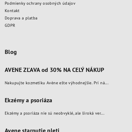
Podmienky ochrany osobných údajov
i
Kontakt
e
Doprava a platba
GDPR
Blog
AVENE ZĽAVA od 30% NA CELÝ NÁKUP
Nakupujte kozmetiku Avène ešte výhodnejšie. Pri ná...
Ekzémy a psoriáza
Ekzémy a psoriáza nie sú neobvyklé, ale široká ver...
Avene starnutie pleti