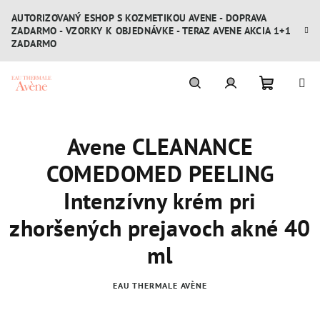
Prejsť
AUTORIZOVANÝ ESHOP S KOZMETIKOU AVENE - DOPRAVA
na
ZADARMO - VZORKY K OBJEDNÁVKE - TERAZ AVENE AKCIA 1+1
obsah
ZADARMO
Nákupn
Hľadať
Prihlásenie
Avene CLEANANCE
košík
COMEDOMED PEELING
Intenzívny krém pri
zhoršených prejavoch akné 40
ml
EAU THERMALE AVÈNE