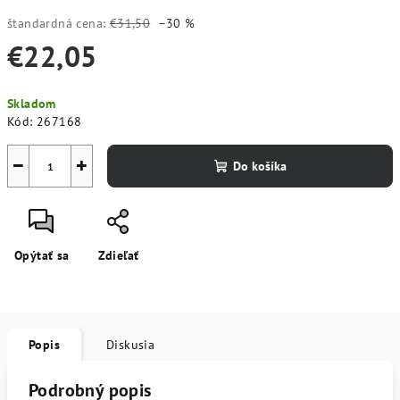
štandardná cena:
€31,50
–30 %
€22,05
Jednotková
Skladom
cena:
Kód:
267168
−
+
Do košíka
Opýtať sa
Zdieľať
Popis
Diskusia
Podrobný popis