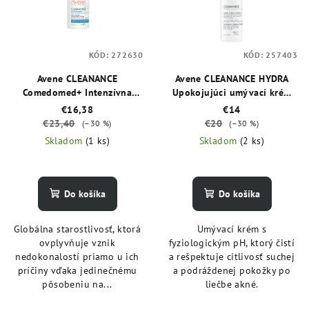
KÓD:
272630
KÓD:
257403
Avene CLEANANCE
Avene CLEANANCE HYDRA
Comedomed+ Intenzívna
Upokojujúci umývací krém
starostlivosť proti
200 ml
€16,38
€14
nedokonalostiam aknóznej
€23,40
€20
(–30 %)
(–30 %)
pleti 30 ml
Skladom
(1 ks)
Skladom
(2 ks)
Do košíka
Do košíka
Globálna starostlivosť, ktorá
Umývací krém s
ovplyvňuje vznik
fyziologickým pH, ktorý čistí
nedokonalostí priamo u ich
a rešpektuje citlivosť suchej
príčiny vďaka jedinečnému
a podráždenej pokožky po
pôsobeniu na...
liečbe akné.