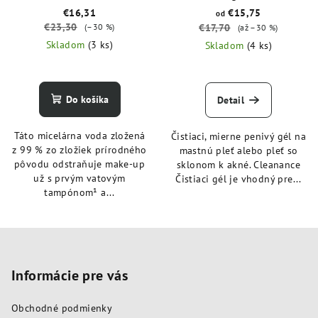
€16,31
€15,75
od
€23,30
(–30 %)
€17,70
(až –30 %)
Skladom
(3 ks)
Skladom
(4 ks)
Do košíka
Detail
Táto micelárna voda zložená
Čistiaci, mierne penivý gél na
z 99 % zo zložiek prírodného
mastnú pleť alebo pleť so
pôvodu odstraňuje make-up
sklonom k akné. Cleanance
už s prvým vatovým
Čistiaci gél je vhodný pre...
tampónom¹ a...
Z
á
p
Informácie pre vás
ä
Obchodné podmienky
t