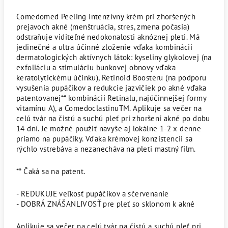
Comedomed Peeling Intenzívny krém pri zhoršených
prejavoch akné (menštruácia, stres, zmena počasia)
odstraňuje viditeľné nedokonalosti aknóznej pleti. Má
jedinečné a ultra účinné zloženie vďaka kombinácii
dermatologických aktívnych látok: kyseliny glykolovej (na
exfoliáciu a stimuláciu bunkovej obnovy vďaka
keratolytickému účinku), Retinoid Boosteru (na podporu
vysušenia pupáčikov a redukcie jazvičiek po akné vďaka
patentovanej** kombinácii Retinalu, najúčinnejšej formy
vitamínu A), a ComedoclastinuTM. Aplikuje sa večer na
celú tvár na čistú a suchú pleť pri zhoršení akné po dobu
14 dní. Je možné použiť navyše aj lokálne 1-2 x denne
priamo na pupáčiky. Vďaka krémovej konzistencii sa
rýchlo vstrebáva a nezanecháva na pleti mastný film.
** Čaká sa na patent.
- REDUKUJE veľkosť pupáčikov a sčervenanie
- DOBRÁ ZNÁŠANLIVOSŤ pre pleť so sklonom k akné
Aplikuje sa večer na celú tvár na čistú a suchú pleť pri