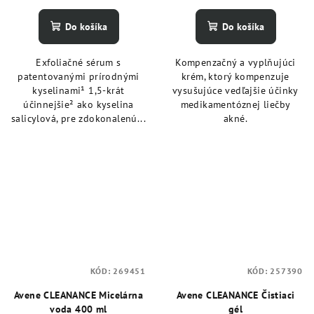
Do košíka
Do košíka
Exfoliačné sérum s
Kompenzačný a vyplňujúci
patentovanými prírodnými
krém, ktorý kompenzuje
kyselinami¹ 1,5-krát
vysušujúce vedľajšie účinky
účinnejšie² ako kyselina
medikamentóznej liečby
salicylová, pre zdokonalenú...
akné.
KÓD:
269451
KÓD:
257390
Avene CLEANANCE Micelárna
Avene CLEANANCE Čistiaci
voda 400 ml
gél