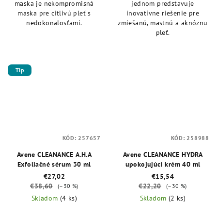
maska je nekompromisná
jednom predstavuje
maska pre citlivú pleť s
inovatívne riešenie pre
nedokonalosťami.
zmiešanú, mastnú a aknóznu
pleť.
Tip
KÓD:
257657
KÓD:
258988
Avene CLEANANCE A.H.A
Avene CLEANANCE HYDRA
Exfoliačné sérum 30 ml
upokojujúci krém 40 ml
€27,02
€15,54
€38,60
€22,20
(–30 %)
(–30 %)
Skladom
(4 ks)
Skladom
(2 ks)