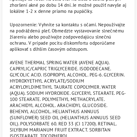
zhoršení akné po dobu 14 dní. Je možné použiť navyše aj
lokálne 1-2 x denne priamo na pupáčiky.
Upozornenie: Vyhnite sa kontaktu s očami. Nepoužívajte
na podráždenú pleť. Obmedzte vystavovanie slnečnému
žiareniu alebo používajte zodpovedajúcu slnečnú
ochranu. V prípade pocitu diskomfortu odporúčame
aplikovať s dlhším časovým odstupom.
AVENE THERMAL SPRING WATER (AVENE AQUA).
CAPRYLIC/CAPRIC TRIGLYCERIDE. ISODODECANE.
GLYCOLIC ACID. ISOPROPYL ALCOHOL. PEG-6. GLYCERIN.
HYDROXYETHYL ACRYLATE/SODIUM
ACRYLOYLDIMETHYL TAURATE COPOLYMER. WATER
(AQUA). SODIUM HYDROXIDE. GLYCERYL STEARATE. PEG-
100 STEARATE. POLYMETHYL METHACRYLATE.
ARACHIDYL ALCOHOL. ARACHIDYL GLUCOSIDE.
BEHENYL ALCOHOL. HELIANTHUS ANNUUS
(SUNFLOWER) SEED OIL (HELIANTHUS ANNUUS SEED
OIL). POLYSORBATE 60. RED 33 (CI 17200). RETINAL.
SILYBUM MARIANUM FRUIT EXTRACT. SORBITAN
ISOSTEARATE. TOCOPHEROL