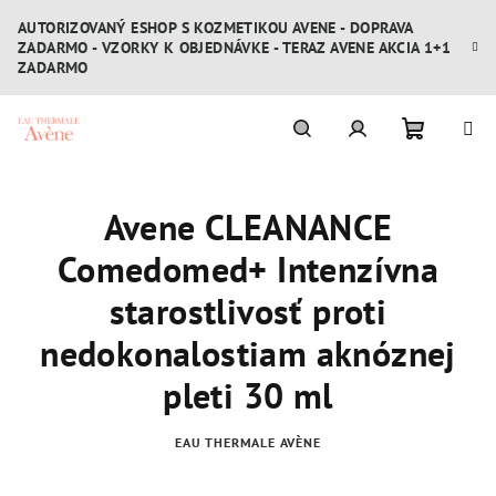
Prejsť
AUTORIZOVANÝ ESHOP S KOZMETIKOU AVENE - DOPRAVA
na
ZADARMO - VZORKY K OBJEDNÁVKE - TERAZ AVENE AKCIA 1+1
obsah
ZADARMO
Nákupn
Hľadať
Prihlásenie
Avene CLEANANCE
košík
Comedomed+ Intenzívna
starostlivosť proti
nedokonalostiam aknóznej
pleti 30 ml
EAU THERMALE AVÈNE