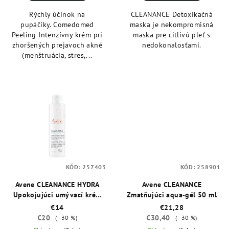
Rýchly účinok na
CLEANANCE Detoxikačná
pupáčiky. Comedomed
maska je nekompromisná
Peeling Intenzívny krém pri
maska pre citlivú pleť s
zhoršených prejavoch akné
nedokonalosťami.
(menštruácia, stres,...
KÓD:
257403
KÓD:
258901
Avene CLEANANCE HYDRA
Avene CLEANANCE
Upokojujúci umývací krém
Zmatňujúci aqua-gél 50 ml
200 ml
€14
€21,28
€20
€30,40
(–30 %)
(–30 %)