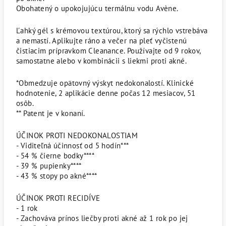
Obohatený o upokojujúcu termálnu vodu Avène.
Ľahký gél s krémovou textúrou, ktorý sa rýchlo vstrebáva
a nemastí. Aplikujte ráno a večer na pleť vyčistenú
čistiacim prípravkom Cleanance. Používajte od 9 rokov,
samostatne alebo v kombinácii s liekmi proti akné.
*Obmedzuje opätovný výskyt nedokonalostí. Klinické
hodnotenie, 2 aplikácie denne počas 12 mesiacov, 51
osôb.
** Patent je v konaní.
ÚČINOK PROTI NEDOKONALOSTIAM
- Viditeľná účinnosť od 5 hodín***
- 54 % čierne bodky****
- 39 % pupienky****
- 43 % stopy po akné****
ÚČINOK PROTI RECIDÍVE
- 1 rok
- Zachováva prínos liečby proti akné až 1 rok po jej