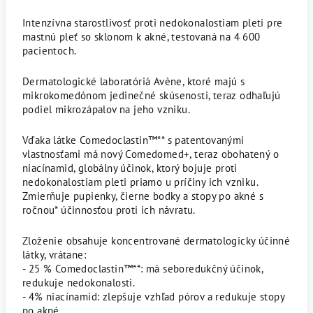
Intenzívna starostlivosť proti nedokonalostiam pleti pre
mastnú pleť so sklonom k akné, testovaná na 4 600
pacientoch.
Dermatologické laboratóriá Avène, ktoré majú s
mikrokomedónom jedinečné skúsenosti, teraz odhaľujú
podiel mikrozápalov na jeho vzniku.
Vďaka látke Comedoclastin™** s patentovanými
vlastnosťami má nový Comedomed+, teraz obohatený o
niacínamid, globálny účinok, ktorý bojuje proti
nedokonalostiam pleti priamo u príčiny ich vzniku.
Zmierňuje pupienky, čierne bodky a stopy po akné s
ročnou* účinnosťou proti ich návratu.
Zloženie obsahuje koncentrované dermatologicky účinné
látky, vrátane:
- 25 % Comedoclastin™**: má seboredukčný účinok,
redukuje nedokonalosti.
- 4% niacínamid: zlepšuje vzhľad pórov a redukuje stopy
po akné.