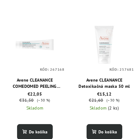
KÓD:
267168
KÓD:
257681
Avene CLEANANCE
Avene CLEANANCE
COMEDOMED PEELING
Detoxikačná maska 50 ml
Intenzívny krém pri
€22,05
€15,12
zhoršených prejavoch akné
€31,50
€21,60
(–30 %)
(–30 %)
40 ml
Skladom
Skladom
(2 ks)
Do košíka
Do košíka