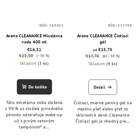
KÓD:
269451
KÓD:
257390
Avene CLEANANCE Micelárna
Avene CLEANANCE Čistiaci
voda 400 ml
gél
€16,31
€15,75
od
€23,30
(–30 %)
€17,70
(až –30 %)
Skladom
(3 ks)
Skladom
(4 ks)
Do košíka
Detail
Táto micelárna voda zložená
Čistiaci, mierne penivý gél na
z 99 % zo zložiek prírodného
mastnú pleť alebo pleť so
pôvodu odstraňuje make-up
sklonom k akné. Cleanance
už s prvým vatovým
Čistiaci gél je vhodný pre...
tampónom¹ a...