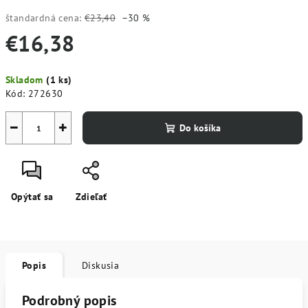
štandardná cena:
€23,40
–30 %
€16,38
Jednotková
Skladom
(1 ks)
cena:
Kód:
272630
−
+
Do košíka
Opýtať sa
Zdieľať
Popis
Diskusia
Podrobný popis