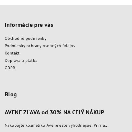
Z
á
p
Informácie pre vás
ä
Obchodné podmienky
t
Podmienky ochrany osobných údajov
i
Kontakt
e
Doprava a platba
GDPR
Blog
AVENE ZĽAVA od 30% NA CELÝ NÁKUP
Nakupujte kozmetiku Avène ešte výhodnejšie. Pri ná...