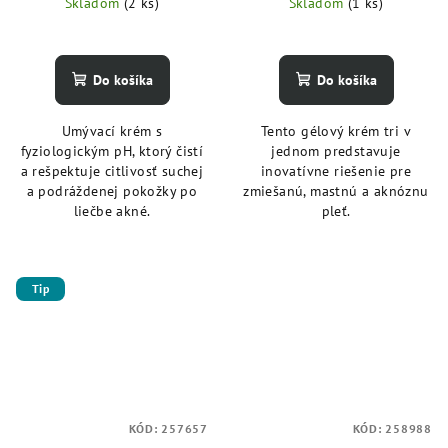
Skladom
(2 ks)
Skladom
(1 ks)
Do košíka
Do košíka
Umývací krém s
Tento gélový krém tri v
fyziologickým pH, ktorý čistí
jednom predstavuje
a rešpektuje citlivosť suchej
inovatívne riešenie pre
a podráždenej pokožky po
zmiešanú, mastnú a aknóznu
liečbe akné.
pleť.
Tip
KÓD:
257657
KÓD:
258988