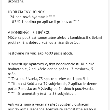
ukončení.
HYDRATAČNÝ ÚČINOK
- 24-hodinová hydratácia*****
- +82 % 1 hodinu po aplikácii prípravku*****
V KOMBINÁCII S LIEČBOU
Môže sa používať samostatne alebo v kombinácii s liekmi
proti akné, s dobrou kožnou znášanlivosťou.
Testované na viac ako 4600 pacientoch.
*Obmedzuje opätovný výskyt nedokonalostí. Klinické
hodnotenie, 2 aplikácie denne počas 12 mesiacov, 51
osôb.
***Test používania, 73 spotrebiteľov, od 1. použitia.
****Klinická štúdia na 39 subjektoch, 2 aplikácie denne
počas 2 mesiacov. Výsledky po 14 dňoch používania.
*****Inštrumentálny test na 33 subjektoch.
Aplikujte ráno a večer na pleť vyčistenú čistiacim
prípravkom Cleanance. Používajte samostatne alebo v