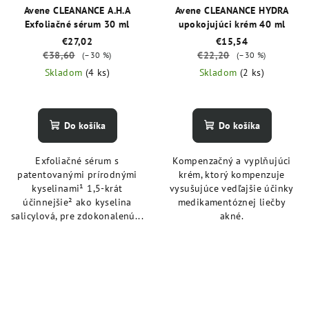
Avene CLEANANCE A.H.A
Avene CLEANANCE HYDRA
Exfoliačné sérum 30 ml
upokojujúci krém 40 ml
€27,02
€15,54
€38,60
€22,20
(–30 %)
(–30 %)
Skladom
(4 ks)
Skladom
(2 ks)
Do košíka
Do košíka
Exfoliačné sérum s
Kompenzačný a vyplňujúci
patentovanými prírodnými
krém, ktorý kompenzuje
kyselinami¹ 1,5-krát
vysušujúce vedľajšie účinky
účinnejšie² ako kyselina
medikamentóznej liečby
salicylová, pre zdokonalenú...
akné.