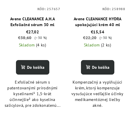
KÓD:
257657
KÓD:
258988
Avene CLEANANCE A.H.A
Avene CLEANANCE HYDRA
Exfoliačné sérum 30 ml
upokojujúci krém 40 ml
€27,02
€15,54
€38,60
€22,20
(–30 %)
(–30 %)
Skladom
(4 ks)
Skladom
(2 ks)
Do košíka
Do košíka
Exfoliačné sérum s
Kompenzačný a vyplňujúci
patentovanými prírodnými
krém, ktorý kompenzuje
kyselinami¹ 1,5-krát
vysušujúce vedľajšie účinky
účinnejšie² ako kyselina
medikamentóznej liečby
salicylová, pre zdokonalenú...
akné.