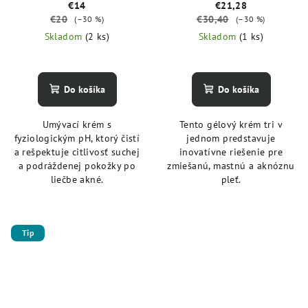
200 ml
€14
€21,28
€20
€30,40
(–30 %)
(–30 %)
Skladom
(2 ks)
Skladom
(1 ks)
Do košíka
Do košíka
Umývací krém s
Tento gélový krém tri v
fyziologickým pH, ktorý čistí
jednom predstavuje
a rešpektuje citlivosť suchej
inovatívne riešenie pre
a podráždenej pokožky po
zmiešanú, mastnú a aknóznu
liečbe akné.
pleť.
Tip