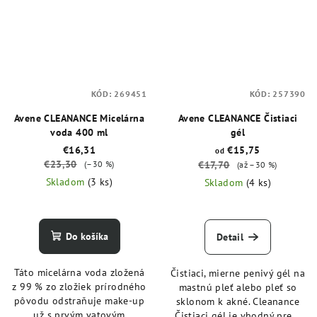
KÓD:
269451
KÓD:
257390
Avene CLEANANCE Micelárna
Avene CLEANANCE Čistiaci
voda 400 ml
gél
€16,31
€15,75
od
€23,30
(–30 %)
€17,70
(až –30 %)
Skladom
(3 ks)
Skladom
(4 ks)
Do košíka
Detail
Táto micelárna voda zložená
Čistiaci, mierne penivý gél na
z 99 % zo zložiek prírodného
mastnú pleť alebo pleť so
pôvodu odstraňuje make-up
sklonom k akné. Cleanance
už s prvým vatovým
Čistiaci gél je vhodný pre...