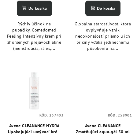
Do košíka
Do košíka
Rýchly účinok na
Globálna starostlivosť, ktorá
pupáčiky. Comedomed
ovplyvňuje vznik
Peeling Intenzívny krém pri
nedokonalostí priamo u ich
zhoršených prejavoch akné
príčiny vďaka jedinečnému
(menštruácia, stres,...
pôsobeniu na...
KÓD:
257403
KÓD:
258901
Avene CLEANANCE HYDRA
Avene CLEANANCE
Upokojujúci umývací krém
Zmatňujúci aqua-gél 50 ml