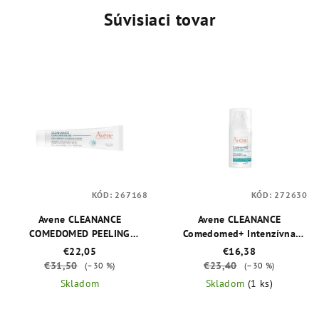
Súvisiaci tovar
KÓD:
267168
KÓD:
272630
Avene CLEANANCE
Avene CLEANANCE
COMEDOMED PEELING
Comedomed+ Intenzívna
Intenzívny krém pri
starostlivosť proti
€22,05
€16,38
zhoršených prejavoch akné
nedokonalostiam aknóznej
€31,50
€23,40
(–30 %)
(–30 %)
40 ml
pleti 30 ml
Skladom
Skladom
(1 ks)