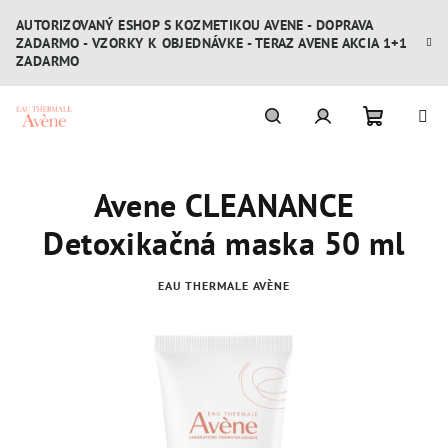
Prejsť
AUTORIZOVANÝ ESHOP S KOZMETIKOU AVENE - DOPRAVA
na
ZADARMO - VZORKY K OBJEDNÁVKE - TERAZ AVENE AKCIA 1+1
obsah
ZADARMO
Nákupn
Hľadať
Prihlásenie
Avene CLEANANCE
košík
Detoxikačná maska 50 ml
EAU THERMALE AVÈNE