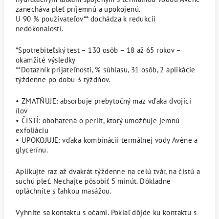
zanecháva pleť príjemnú a upokojenú.
U 90 % používateľov** dochádza k redukcii
nedokonalostí.
*Spotrebiteľský test – 130 osôb – 18 až 65 rokov –
okamžité výsledky
**Dotazník prijateľnosti, % súhlasu, 31 osôb, 2 aplikácie
týždenne po dobu 3 týždňov.
• ZMATŇUJE: absorbuje prebytočný maz vďaka dvojici
ílov
• ČISTÍ: obohatená o perlit, ktorý umožňuje jemnú
exfoliáciu
• UPOKOJUJE: vďaka kombinácii termálnej vody Avène a
glycerínu.
Aplikujte raz až dvakrát týždenne na celú tvár, na čistú a
suchú pleť. Nechajte pôsobiť 5 minút. Dôkladne
opláchnite s ľahkou masážou.
Vyhnite sa kontaktu s očami. Pokiaľ dôjde ku kontaktu s