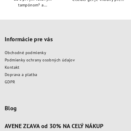
tampónom¹ a...
Z
á
p
Informácie pre vás
ä
Obchodné podmienky
t
Podmienky ochrany osobných údajov
i
Kontakt
e
Doprava a platba
GDPR
Blog
AVENE ZĽAVA od 30% NA CELÝ NÁKUP