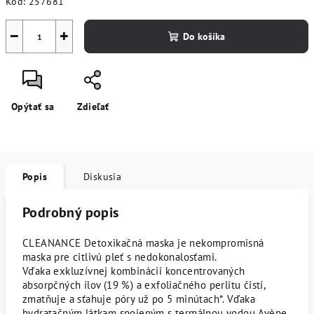
Kód:
257681
−
+
Do košíka
Opýtať sa
Zdieľať
Popis
Diskusia
Podrobný popis
CLEANANCE Detoxikačná maska je nekompromisná
maska pre citlivú pleť s nedokonalosťami.
Vďaka exkluzívnej kombinácii koncentrovaných
absorpčných ílov (19 %) a exfoliačného perlitu čistí,
zmatňuje a sťahuje póry už po 5 minútach*. Vďaka
hydratačným látkam spojeným s termálnou vodou Avène