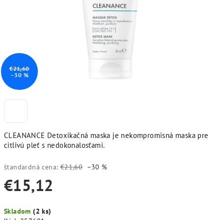
€21,60
–30 %
CLEANANCE Detoxikačná maska je nekompromisná maska pre
citlivú pleť s nedokonalosťami.
štandardná cena:
€21,60
–30 %
€15,12
Jednotková
Skladom
(2 ks)
cena: